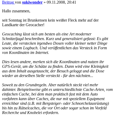
Beitrag
von
sukiwonder
»
09.11.2008, 20:41
Hallo zusammen,
seit Sonntag ist Brunkensen kein weißer Fleck mehr auf der
Landkarte der Geocacher!
Geocaching lässt sich am besten als eine Art moderner
Schnitzeljagd beschreiben. Kurz und generalisiert gefasst: Es gibt
Leute, die verstecken irgendwo Dosen voller kleiner netter Dinge
sowie einem Logbuch. Und veröffentlichen das Versteck in Form
von Koordinaten im Internet.
Dies lesen andere, merken sich die Koordinaten und nutzen ihr
GPS-Gerät, um die Schätze zu finden. Dann wird eine Kleinigkeit
aus dem Inhalt ausgetauscht, der Besuch geloggt und die Dose
wieder an derselben Stelle versteckt - für den nächsten...
Soweit zu den Grundregeln. Aber natürlich steckt viel mehr
dahinter. Beispielsweise gibt es unterschiedlichste Cache-Arten, vom
einfachen Cache, bei dem man praktisch fast mit dem Auto
vorfahren kann über Caches, die nur mit speziellem Equipment
erreichbar sind (z.B. mit Bergsteiger- oder Schnorchelausrüstung)
bis hin zu Rätselcaches, die vor Ort oder sogar schon im Vorfeld
Recherche und Knobelei erfordern.