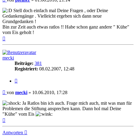
Stell doch einfach mal Deine Fragen , oder Deine
Gedankengänge . Vielleicht ergeben sich dann neue
Grundgedanken !
Bin zur Zeit auch etwas ratlos !! Habe schon ganz andere " Kühe"
vom Eis geholt !
Nach
oben
mecki
Beiträge:
381
Registriert:
08.02.2007, 12:48
Zitieren
Beitrag
von
mecki
»
10.06.2010, 17:28
Ja Ratlos bin ich auch. Frage mich auch, mit was man für
Problemen die Stiftung ansprechen kann. Dann hol mal Deine
"Kühe" vom Eis
Nach
oben
Antworten