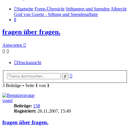
Startseite
Foren-Übersicht
Stiftungen und Spenden
Albrecht
Graf von Goertz - Siftung und Spendenaffaire
Suche
fragen über fragen.
Antworten
Druckansicht
Erweiterte
Suche
Suche
3 Beiträge • Seite
1
von
1
vogel
Beiträge:
158
Registriert:
26.11.2007, 15:49
fragen über fragen.