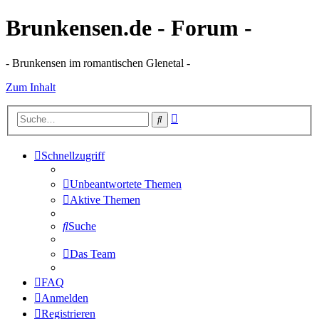
Brunkensen.de - Forum -
- Brunkensen im romantischen Glenetal -
Zum Inhalt
Erweiterte
Suche
Suche
Schnellzugriff
Unbeantwortete Themen
Aktive Themen
Suche
Das Team
FAQ
Anmelden
Registrieren