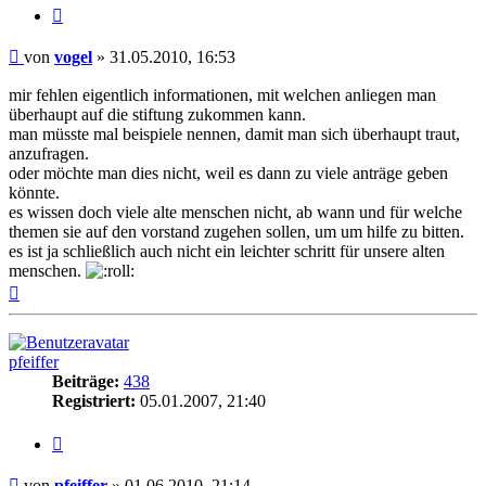
Zitieren
Beitrag
von
vogel
»
31.05.2010, 16:53
mir fehlen eigentlich informationen, mit welchen anliegen man
überhaupt auf die stiftung zukommen kann.
man müsste mal beispiele nennen, damit man sich überhaupt traut,
anzufragen.
oder möchte man dies nicht, weil es dann zu viele anträge geben
könnte.
es wissen doch viele alte menschen nicht, ab wann und für welche
themen sie auf den vorstand zugehen sollen, um um hilfe zu bitten.
es ist ja schließlich auch nicht ein leichter schritt für unsere alten
menschen.
Nach
oben
pfeiffer
Beiträge:
438
Registriert:
05.01.2007, 21:40
Zitieren
Beitrag
von
pfeiffer
»
01.06.2010, 21:14