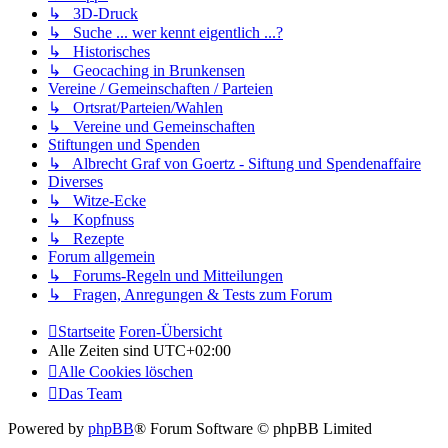
↳ 3D-Druck
↳ Suche ... wer kennt eigentlich ...?
↳ Historisches
↳ Geocaching in Brunkensen
Vereine / Gemeinschaften / Parteien
↳ Ortsrat/Parteien/Wahlen
↳ Vereine und Gemeinschaften
Stiftungen und Spenden
↳ Albrecht Graf von Goertz - Siftung und Spendenaffaire
Diverses
↳ Witze-Ecke
↳ Kopfnuss
↳ Rezepte
Forum allgemein
↳ Forums-Regeln und Mitteilungen
↳ Fragen, Anregungen & Tests zum Forum
Startseite
Foren-Übersicht
Alle Zeiten sind
UTC+02:00
Alle Cookies löschen
Das Team
Powered by
phpBB
® Forum Software © phpBB Limited