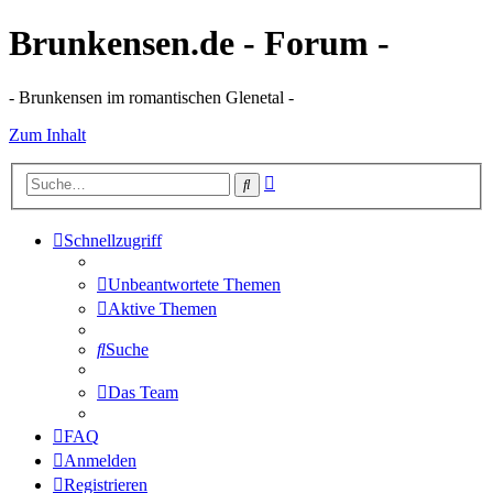
Brunkensen.de - Forum -
- Brunkensen im romantischen Glenetal -
Zum Inhalt
Erweiterte
Suche
Suche
Schnellzugriff
Unbeantwortete Themen
Aktive Themen
Suche
Das Team
FAQ
Anmelden
Registrieren