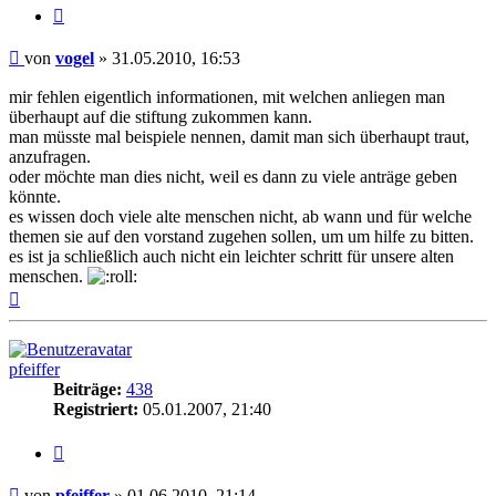
Zitieren
Beitrag
von
vogel
»
31.05.2010, 16:53
mir fehlen eigentlich informationen, mit welchen anliegen man
überhaupt auf die stiftung zukommen kann.
man müsste mal beispiele nennen, damit man sich überhaupt traut,
anzufragen.
oder möchte man dies nicht, weil es dann zu viele anträge geben
könnte.
es wissen doch viele alte menschen nicht, ab wann und für welche
themen sie auf den vorstand zugehen sollen, um um hilfe zu bitten.
es ist ja schließlich auch nicht ein leichter schritt für unsere alten
menschen.
Nach
oben
pfeiffer
Beiträge:
438
Registriert:
05.01.2007, 21:40
Zitieren
Beitrag
von
pfeiffer
»
01.06.2010, 21:14