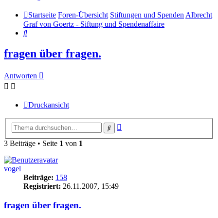
Startseite
Foren-Übersicht
Stiftungen und Spenden
Albrecht
Graf von Goertz - Siftung und Spendenaffaire
Suche
fragen über fragen.
Antworten
Druckansicht
Erweiterte
Suche
Suche
3 Beiträge • Seite
1
von
1
vogel
Beiträge:
158
Registriert:
26.11.2007, 15:49
fragen über fragen.