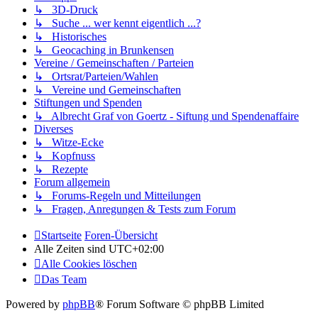
↳ 3D-Druck
↳ Suche ... wer kennt eigentlich ...?
↳ Historisches
↳ Geocaching in Brunkensen
Vereine / Gemeinschaften / Parteien
↳ Ortsrat/Parteien/Wahlen
↳ Vereine und Gemeinschaften
Stiftungen und Spenden
↳ Albrecht Graf von Goertz - Siftung und Spendenaffaire
Diverses
↳ Witze-Ecke
↳ Kopfnuss
↳ Rezepte
Forum allgemein
↳ Forums-Regeln und Mitteilungen
↳ Fragen, Anregungen & Tests zum Forum
Startseite
Foren-Übersicht
Alle Zeiten sind
UTC+02:00
Alle Cookies löschen
Das Team
Powered by
phpBB
® Forum Software © phpBB Limited