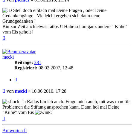
Stell doch einfach mal Deine Fragen , oder Deine
Gedankengänge . Vielleicht ergeben sich dann neue
Grundgedanken !
Bin zur Zeit auch etwas ratlos !! Habe schon ganz andere " Kühe"
vom Eis geholt !
Nach
oben
mecki
Beiträge:
381
Registriert:
08.02.2007, 12:48
Zitieren
Beitrag
von
mecki
»
10.06.2010, 17:28
Ja Ratlos bin ich auch. Frage mich auch, mit was man für
Problemen die Stiftung ansprechen kann. Dann hol mal Deine
"Kühe" vom Eis
Nach
oben
Antworten