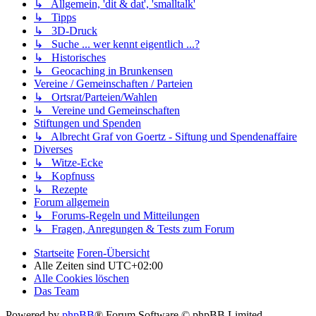
↳ Allgemein, 'dit & dat', 'smalltalk'
↳ Tipps
↳ 3D-Druck
↳ Suche ... wer kennt eigentlich ...?
↳ Historisches
↳ Geocaching in Brunkensen
Vereine / Gemeinschaften / Parteien
↳ Ortsrat/Parteien/Wahlen
↳ Vereine und Gemeinschaften
Stiftungen und Spenden
↳ Albrecht Graf von Goertz - Siftung und Spendenaffaire
Diverses
↳ Witze-Ecke
↳ Kopfnuss
↳ Rezepte
Forum allgemein
↳ Forums-Regeln und Mitteilungen
↳ Fragen, Anregungen & Tests zum Forum
Startseite
Foren-Übersicht
Alle Zeiten sind
UTC+02:00
Alle Cookies löschen
Das Team
Powered by
phpBB
® Forum Software © phpBB Limited