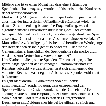
Mittlerweile ist es einen Monat her, dass eine Prüfung der
Spendenhandhabe zugesagt wurde und bisher ist nichts Konkretes
dabei herausgekommen.
Merkwürdige 'Allgemeinplätze' und vage Andeutungen, das ist
alles, was der interessierten Öffentlichkeit präsentiert wird. - In
diesem Zusammenhang ist auch die Frage zulässig, was denn
eigentlich unsere Ortsvertreter zur Klärung des Sachverhalts
beitragen. Man hat den Eindruck, dass die wie gelähmt dem Spiel
zusehen... - Oder sind hier andere Zusammenhänge zu verfolgen? -
Man sollte die zukünftigen politischen und beruflichen Werdegänge
der Betreffenden deshalb genau beobachten! Auch ist die
Geheimnistuerei hinsichtlich der Spendenhöhe sehr merkwürdig; -
wird dies zum Vertuschungsvorwand genutzt?
Um Klarheit in die gesamte Spendenaffäre zu bringen, sollte die
ganze Angelegenheit der zuständigen Staatsanwaltschaft zur
Kenntnis gebracht werden. Anders lässt sich anscheinend der
vereinten Rechtsanwaltsriege im Arbeitskreis 'Spende' wohl nicht
beikommen.
Es geht nicht darum '...Brunkensen von der Spende
auszugrenzen...', sondern darum, dass entsprechend des
Spenderwillens der Ortsteil Brunkensen der Gemeinde Alfeld
alleiniger Adressat und Empfänger der Durchlaufspende ist. Diesen
Willen hat die Stadt Alfeld in Person des Bürgermeisters
Beushausen mit Duldung aller hierbei Beteiligten sträflich und