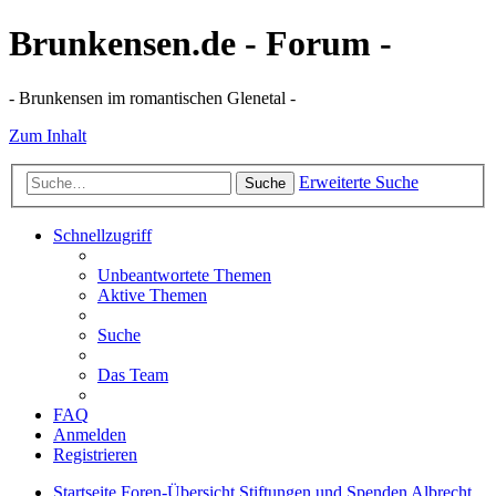
Brunkensen.de - Forum -
- Brunkensen im romantischen Glenetal -
Zum Inhalt
Erweiterte Suche
Suche
Schnellzugriff
Unbeantwortete Themen
Aktive Themen
Suche
Das Team
FAQ
Anmelden
Registrieren
Startseite
Foren-Übersicht
Stiftungen und Spenden
Albrecht