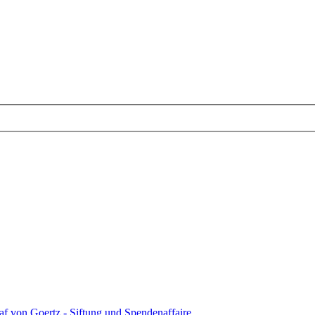
af von Goertz - Siftung und Spendenaffaire