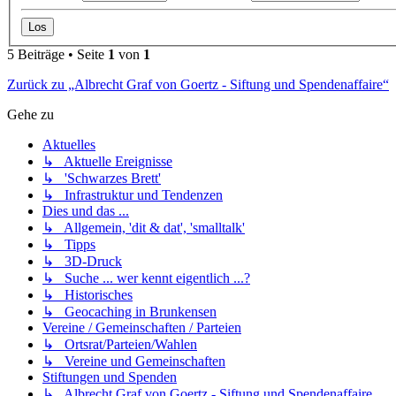
5 Beiträge • Seite
1
von
1
Zurück zu „Albrecht Graf von Goertz - Siftung und Spendenaffaire“
Gehe zu
Aktuelles
↳ Aktuelle Ereignisse
↳ 'Schwarzes Brett'
↳ Infrastruktur und Tendenzen
Dies und das ...
↳ Allgemein, 'dit & dat', 'smalltalk'
↳ Tipps
↳ 3D-Druck
↳ Suche ... wer kennt eigentlich ...?
↳ Historisches
↳ Geocaching in Brunkensen
Vereine / Gemeinschaften / Parteien
↳ Ortsrat/Parteien/Wahlen
↳ Vereine und Gemeinschaften
Stiftungen und Spenden
↳ Albrecht Graf von Goertz - Siftung und Spendenaffaire