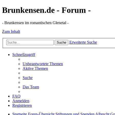
Brunkensen.de - Forum -
- Brunkensen im romantischen Glenetal -
Zum Inhalt
Erweiterte Suche
Suche
Schnellzugriff
Unbeantwortete Themen
Aktive Themen
Suche
Das Team
FAQ
Anmelden
Registrieren
Startseite
Foren-Übersicht
Stiftungen und Spenden
Albrecht Gr