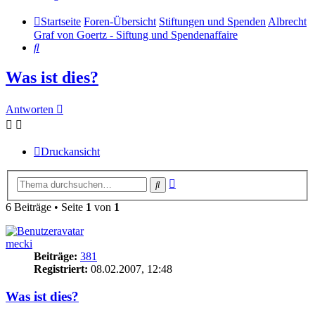
Startseite
Foren-Übersicht
Stiftungen und Spenden
Albrecht
Graf von Goertz - Siftung und Spendenaffaire
Suche
Was ist dies?
Antworten
Druckansicht
Erweiterte
Suche
Suche
6 Beiträge • Seite
1
von
1
mecki
Beiträge:
381
Registriert:
08.02.2007, 12:48
Was ist dies?