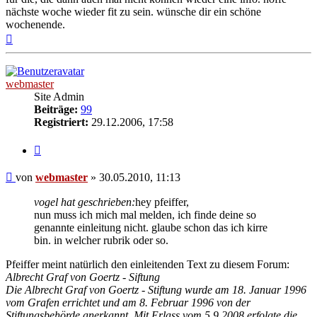
nächste woche wieder fit zu sein. wünsche dir ein schöne
wochenende.
Nach
oben
webmaster
Site Admin
Beiträge:
99
Registriert:
29.12.2006, 17:58
Zitieren
Beitrag
von
webmaster
»
30.05.2010, 11:13
vogel hat geschrieben:
hey pfeiffer,
nun muss ich mich mal melden, ich finde deine so
genannte einleitung nicht. glaube schon das ich kirre
bin. in welcher rubrik oder so.
Pfeiffer meint natürlich den einleitenden Text zu diesem Forum:
Albrecht Graf von Goertz - Siftung
Die Albrecht Graf von Goertz - Stiftung wurde am 18. Januar 1996
vom Grafen errichtet und am 8. Februar 1996 von der
Stiftungsbehörde anerkannt. Mit Erlass vom 5.9.2008 erfolgte die