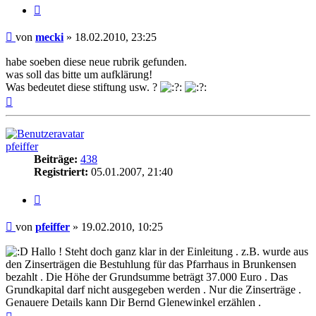
Zitieren
Beitrag
von
mecki
»
18.02.2010, 23:25
habe soeben diese neue rubrik gefunden.
was soll das bitte um aufklärung!
Was bedeutet diese stiftung usw. ?
Nach
oben
pfeiffer
Beiträge:
438
Registriert:
05.01.2007, 21:40
Zitieren
Beitrag
von
pfeiffer
»
19.02.2010, 10:25
Hallo ! Steht doch ganz klar in der Einleitung . z.B. wurde aus
den Zinserträgen die Bestuhlung für das Pfarrhaus in Brunkensen
bezahlt . Die Höhe der Grundsumme beträgt 37.000 Euro . Das
Grundkapital darf nicht ausgegeben werden . Nur die Zinserträge .
Genauere Details kann Dir Bernd Glenewinkel erzählen .
Nach