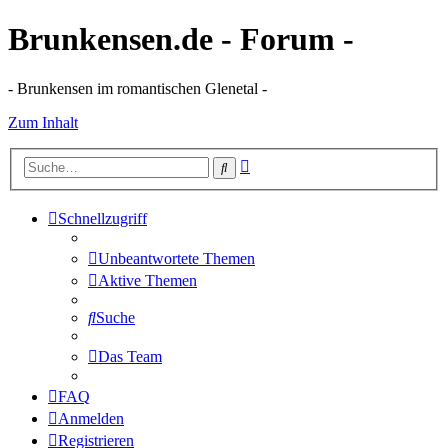
Brunkensen.de - Forum -
- Brunkensen im romantischen Glenetal -
Zum Inhalt
Erweiterte
Suche
Suche
Schnellzugriff
Unbeantwortete Themen
Aktive Themen
Suche
Das Team
FAQ
Anmelden
Registrieren