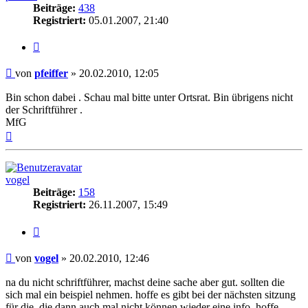
Beiträge:
438
Registriert:
05.01.2007, 21:40
Zitieren
Beitrag
von
pfeiffer
»
20.02.2010, 12:05
Bin schon dabei . Schau mal bitte unter Ortsrat. Bin übrigens nicht
der Schriftführer .
MfG
Nach
oben
vogel
Beiträge:
158
Registriert:
26.11.2007, 15:49
Zitieren
Beitrag
von
vogel
»
20.02.2010, 12:46
na du nicht schriftführer, machst deine sache aber gut. sollten die
sich mal ein beispiel nehmen. hoffe es gibt bei der nächsten sitzung
für die, die dann auch mal nicht können wieder eine info. hoffe