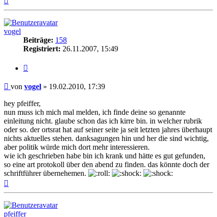
oben
vogel
Beiträge:
158
Registriert:
26.11.2007, 15:49
Zitieren
Beitrag
von
vogel
»
19.02.2010, 17:39
hey pfeiffer,
nun muss ich mich mal melden, ich finde deine so genannte
einleitung nicht. glaube schon das ich kirre bin. in welcher rubrik
oder so. der ortsrat hat auf seiner seite ja seit letzten jahres überhaupt
nichts aktuelles stehen. danksagungen hin und her die sind wichtig,
aber politik würde mich dort mehr interessieren.
wie ich geschrieben habe bin ich krank und hätte es gut gefunden,
so eine art protokoll über den abend zu finden. das könnte doch der
schriftführer übernehemen.
Nach
oben
pfeiffer