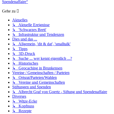
Spendenaffaire“
Gehe zu
Aktuelles
↳ Aktuelle Ereignisse
↳ 'Schwarzes Brett'
↳ Infrastruktur und Tendenzen
Dies und das ...
↳ Allgemein, 'dit & dat', 'smalltalk'
↳ Tipps
↳ 3D-Druck
↳ Suche ... wer kennt eigentlich ...?
↳ Historisches
↳ Geocaching in Brunkensen
Vereine / Gemeinschaften / Parteien
↳ Ortsrat/Parteien/Wahlen
↳ Vereine und Gemeinschaften
Stiftungen und Spenden
↳ Albrecht Graf von Goertz - Siftung und Spendenaffaire
Diverses
↳ Witze-Ecke
↳ Kopfnuss
↳ Rezepte