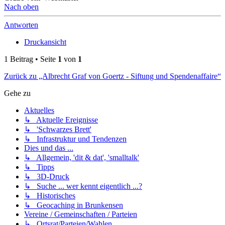
Nach oben
Antworten
Druckansicht
1 Beitrag • Seite
1
von
1
Zurück zu „Albrecht Graf von Goertz - Siftung und Spendenaffaire“
Gehe zu
Aktuelles
↳ Aktuelle Ereignisse
↳ 'Schwarzes Brett'
↳ Infrastruktur und Tendenzen
Dies und das ...
↳ Allgemein, 'dit & dat', 'smalltalk'
↳ Tipps
↳ 3D-Druck
↳ Suche ... wer kennt eigentlich ...?
↳ Historisches
↳ Geocaching in Brunkensen
Vereine / Gemeinschaften / Parteien
↳ Ortsrat/Parteien/Wahlen