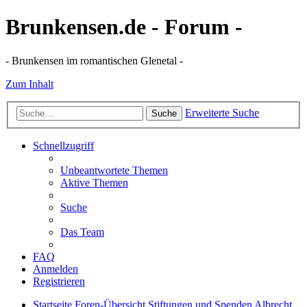
Brunkensen.de - Forum -
- Brunkensen im romantischen Glenetal -
Zum Inhalt
Erweiterte Suche
Suche
Schnellzugriff
Unbeantwortete Themen
Aktive Themen
Suche
Das Team
FAQ
Anmelden
Registrieren
Startseite
Foren-Übersicht
Stiftungen und Spenden
Albrecht