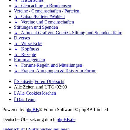
↳ Historisches
↳ Geocaching in Brunkensen
Vereine / Gemeinschaften / Parteien
↳ Ortsrat/Parteien/Wahlen
↳ Vereine und Gemeinschaften
Stiftungen und Spenden
↳ Albrecht Graf von Goertz - Siftung und Spendenaffaire
Diverses
↳ Witze-Ecke
↳ Kopfnuss
↳ Rezepte
Forum allgemein
↳ Forums-Regeln und Mitteilungen
↳ Fragen, Anregungen & Tests zum Forum
Startseite
Foren-Übersicht
Alle Zeiten sind
UTC+02:00
Alle Cookies löschen
Das Team
Powered by
phpBB
® Forum Software © phpBB Limited
Deutsche Übersetzung durch
phpBB.de
Datenschutz
|
Nutzungsbedingungen