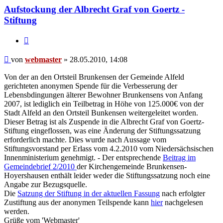
Aufstockung der Albrecht Graf von Goertz -
Stiftung
Zitieren
Beitrag
von
webmaster
»
28.05.2010, 14:08
Von der an den Ortsteil Brunkensen der Gemeinde Alfeld
gerichteten anonymen Spende für die Verbesserung der
Lebensbdingungen älterer Bewohner Brunkensens von Anfang
2007, ist lediglich ein Teilbetrag in Höhe von 125.000€ von der
Stadt Alfeld an den Ortsteil Bunkensen weitergeleitet worden.
Dieser Betrag ist als Zuspende in die Albrecht Graf von Goertz-
Stiftung eingeflossen, was eine Änderung der Stiftungssatzung
erforderlich machte. Dies wurde nach Aussage vom
Stiftungsvorstand per Erlass vom 4.2.2010 vom Niedersächsischen
Innenministerium genehmigt. - Der entsprechende
Beitrag im
Gemeindebrief 2/2010
der Kirchengemeinde Brunkensen-
Hoyershausen enthält leider weder die Stiftungssatzung noch eine
Angabe zur Bezugsquelle.
Die
Satzung der Stiftung in der aktuellen Fassung
nach erfolgter
Zustiftung aus der anonymen Teilspende kann
hier
nachgelesen
werden.
Grüße vom 'Webmaster'