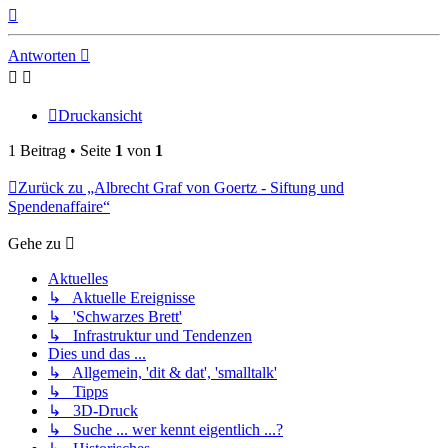
Nach
oben
Antworten
Druckansicht
1 Beitrag • Seite
1
von
1
Zurück zu „Albrecht Graf von Goertz - Siftung und
Spendenaffaire“
Gehe zu
Aktuelles
↳ Aktuelle Ereignisse
↳ 'Schwarzes Brett'
↳ Infrastruktur und Tendenzen
Dies und das ...
↳ Allgemein, 'dit & dat', 'smalltalk'
↳ Tipps
↳ 3D-Druck
↳ Suche ... wer kennt eigentlich ...?