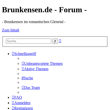
Brunkensen.de - Forum -
- Brunkensen im romantischen Glenetal -
Zum Inhalt
Erweiterte
Suche
Suche
Schnellzugriff
Unbeantwortete Themen
Aktive Themen
Suche
Das Team
FAQ
Anmelden
Registrieren