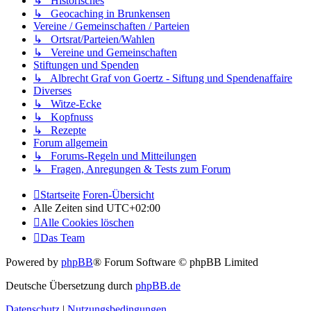
↳ Historisches
↳ Geocaching in Brunkensen
Vereine / Gemeinschaften / Parteien
↳ Ortsrat/Parteien/Wahlen
↳ Vereine und Gemeinschaften
Stiftungen und Spenden
↳ Albrecht Graf von Goertz - Siftung und Spendenaffaire
Diverses
↳ Witze-Ecke
↳ Kopfnuss
↳ Rezepte
Forum allgemein
↳ Forums-Regeln und Mitteilungen
↳ Fragen, Anregungen & Tests zum Forum
Startseite
Foren-Übersicht
Alle Zeiten sind
UTC+02:00
Alle Cookies löschen
Das Team
Powered by
phpBB
® Forum Software © phpBB Limited
Deutsche Übersetzung durch
phpBB.de
Datenschutz
|
Nutzungsbedingungen