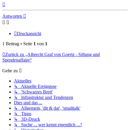
Nach
oben
Antworten
Druckansicht
1 Beitrag • Seite
1
von
1
Zurück zu „Albrecht Graf von Goertz - Siftung und
Spendenaffaire“
Gehe zu
Aktuelles
↳ Aktuelle Ereignisse
↳ 'Schwarzes Brett'
↳ Infrastruktur und Tendenzen
Dies und das ...
↳ Allgemein, 'dit & dat', 'smalltalk'
↳ Tipps
↳ 3D-Druck
↳ Suche ... wer kennt eigentlich ...?