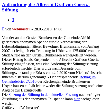
Aufstockung der Albrecht Graf von Goertz -
Stiftung
Zitieren
Beitrag
von
webmaster
»
28.05.2010, 14:08
Von der an den Ortsteil Brunkensen der Gemeinde Alfeld
gerichteten anonymen Spende für die Verbesserung der
Lebensbdingungen älterer Bewohner Brunkensens von Anfang
2007, ist lediglich ein Teilbetrag in Höhe von 125.000€ von der
Stadt Alfeld an den Ortsteil Bunkensen weitergeleitet worden.
Dieser Betrag ist als Zuspende in die Albrecht Graf von Goertz-
Stiftung eingeflossen, was eine Änderung der Stiftungssatzung
erforderlich machte. Dies wurde nach Aussage vom
Stiftungsvorstand per Erlass vom 4.2.2010 vom Niedersächsischen
Innenministerium genehmigt. - Der entsprechende
Beitrag im
Gemeindebrief 2/2010
der Kirchengemeinde Brunkensen-
Hoyershausen enthält leider weder die Stiftungssatzung noch eine
Angabe zur Bezugsquelle.
Die
Satzung der Stiftung in der aktuellen Fassung
nach erfolgter
Zustiftung aus der anonymen Teilspende kann
hier
nachgelesen
werden.
Grüße vom 'Webmaster'