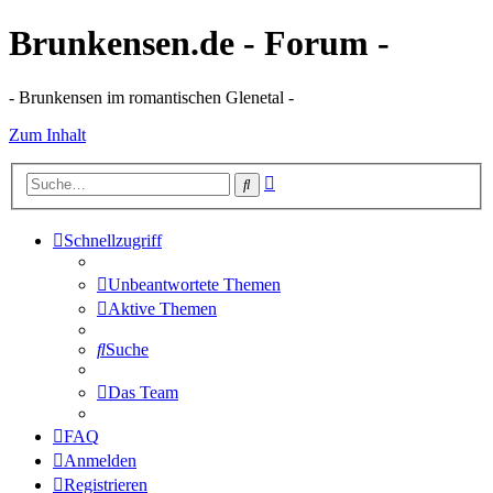
Brunkensen.de - Forum -
- Brunkensen im romantischen Glenetal -
Zum Inhalt
Erweiterte
Suche
Suche
Schnellzugriff
Unbeantwortete Themen
Aktive Themen
Suche
Das Team
FAQ
Anmelden
Registrieren