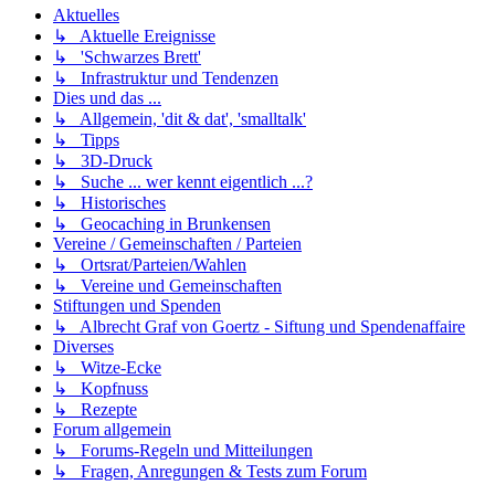
Aktuelles
↳ Aktuelle Ereignisse
↳ 'Schwarzes Brett'
↳ Infrastruktur und Tendenzen
Dies und das ...
↳ Allgemein, 'dit & dat', 'smalltalk'
↳ Tipps
↳ 3D-Druck
↳ Suche ... wer kennt eigentlich ...?
↳ Historisches
↳ Geocaching in Brunkensen
Vereine / Gemeinschaften / Parteien
↳ Ortsrat/Parteien/Wahlen
↳ Vereine und Gemeinschaften
Stiftungen und Spenden
↳ Albrecht Graf von Goertz - Siftung und Spendenaffaire
Diverses
↳ Witze-Ecke
↳ Kopfnuss
↳ Rezepte
Forum allgemein
↳ Forums-Regeln und Mitteilungen
↳ Fragen, Anregungen & Tests zum Forum