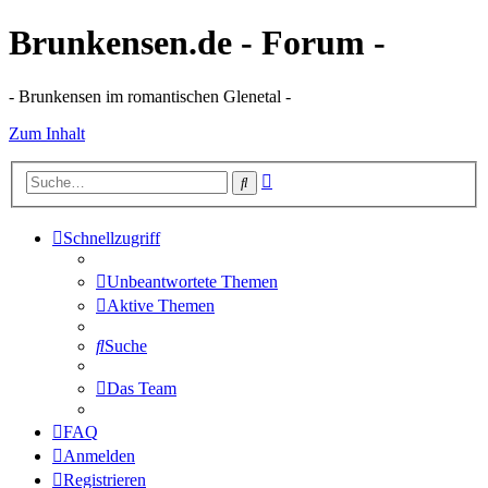
Brunkensen.de - Forum -
- Brunkensen im romantischen Glenetal -
Zum Inhalt
Erweiterte
Suche
Suche
Schnellzugriff
Unbeantwortete Themen
Aktive Themen
Suche
Das Team
FAQ
Anmelden
Registrieren