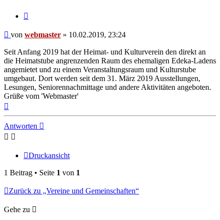
Zitieren
Beitrag
von
webmaster
»
10.02.2019, 23:24
Seit Anfang 2019 hat der Heimat- und Kulturverein den direkt an
die Heimatstube angrenzenden Raum des ehemaligen Edeka-Ladens
angemietet und zu einem Veranstaltungsraum und Kulturstube
umgebaut. Dort werden seit dem 31. März 2019 Ausstellungen,
Lesungen, Seniorennachmittage und andere Aktivitäten angeboten.
Grüße vom 'Webmaster'
Nach
oben
Antworten
Druckansicht
1 Beitrag • Seite
1
von
1
Zurück zu „Vereine und Gemeinschaften“
Gehe zu