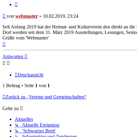
Zitieren
Beitrag
von
webmaster
»
10.02.2019, 23:24
Seit Anfang 2019 hat der Heimat- und Kulturverein den direkt an d
Dort werden seit dem 31. März 2019 Ausstellungen, Lesungen, Senio
Grüße vom 'Webmaster'
Nach
oben
Antworten
Druckansicht
1 Beitrag • Seite
1
von
1
Zurück zu „Vereine und Gemeinschaften“
Gehe zu
Aktuelles
↳ Aktuelle Ereignisse
↳ 'Schwarzes Brett'
↳ Infrastruktur und Tendenzen