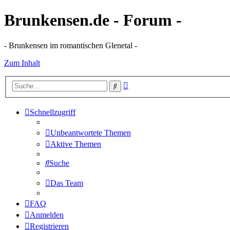
Brunkensen.de - Forum -
- Brunkensen im romantischen Glenetal -
Zum Inhalt
Erweiterte
Suche
Suche
Schnellzugriff
Unbeantwortete Themen
Aktive Themen
Suche
Das Team
FAQ
Anmelden
Registrieren