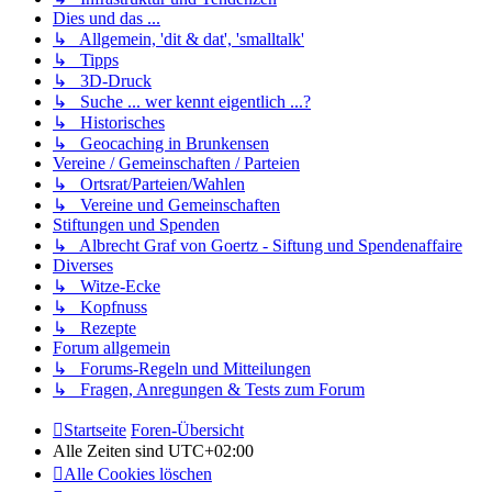
Dies und das ...
↳ Allgemein, 'dit & dat', 'smalltalk'
↳ Tipps
↳ 3D-Druck
↳ Suche ... wer kennt eigentlich ...?
↳ Historisches
↳ Geocaching in Brunkensen
Vereine / Gemeinschaften / Parteien
↳ Ortsrat/Parteien/Wahlen
↳ Vereine und Gemeinschaften
Stiftungen und Spenden
↳ Albrecht Graf von Goertz - Siftung und Spendenaffaire
Diverses
↳ Witze-Ecke
↳ Kopfnuss
↳ Rezepte
Forum allgemein
↳ Forums-Regeln und Mitteilungen
↳ Fragen, Anregungen & Tests zum Forum
Startseite
Foren-Übersicht
Alle Zeiten sind
UTC+02:00
Alle Cookies löschen