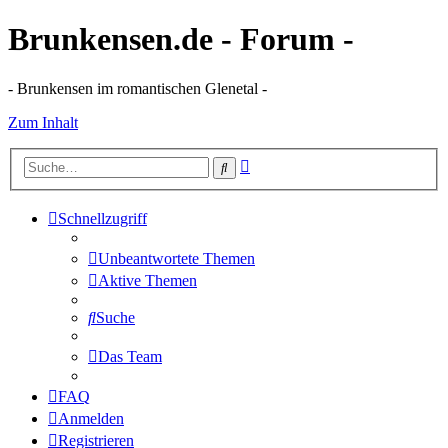
Brunkensen.de - Forum -
- Brunkensen im romantischen Glenetal -
Zum Inhalt
Erweiterte
Suche
Suche
Schnellzugriff
Unbeantwortete Themen
Aktive Themen
Suche
Das Team
FAQ
Anmelden
Registrieren