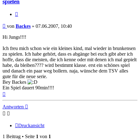
spielen
Zitieren
Beitrag
von
Backes
»
07.06.2007, 10:40
Hi Jungs!!!!
Ich freu mich schon wie ein kleines kind, mal wieder in brunkensen
zu spielen. Ich habe gehört, dass es abgänge bei euch gibt aber ich
hoffe, dass die meisten, die ich kenne oder mit denen ich mal gepielt
habe, da bleiben???? wird bestimmt klasse. erst ein schönes spiel
und danach ein paar weg bollern. naja, wünsche dem TSV alles
gute für die neue serie.
Bey Backes
Ein Spiel dauert 90min!!!!
Nach
oben
Antworten
Druckansicht
1 Beitrag • Seite
1
von
1