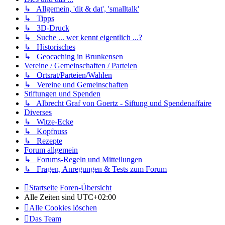
↳ Allgemein, 'dit & dat', 'smalltalk'
↳ Tipps
↳ 3D-Druck
↳ Suche ... wer kennt eigentlich ...?
↳ Historisches
↳ Geocaching in Brunkensen
Vereine / Gemeinschaften / Parteien
↳ Ortsrat/Parteien/Wahlen
↳ Vereine und Gemeinschaften
Stiftungen und Spenden
↳ Albrecht Graf von Goertz - Siftung und Spendenaffaire
Diverses
↳ Witze-Ecke
↳ Kopfnuss
↳ Rezepte
Forum allgemein
↳ Forums-Regeln und Mitteilungen
↳ Fragen, Anregungen & Tests zum Forum
Startseite
Foren-Übersicht
Alle Zeiten sind
UTC+02:00
Alle Cookies löschen
Das Team