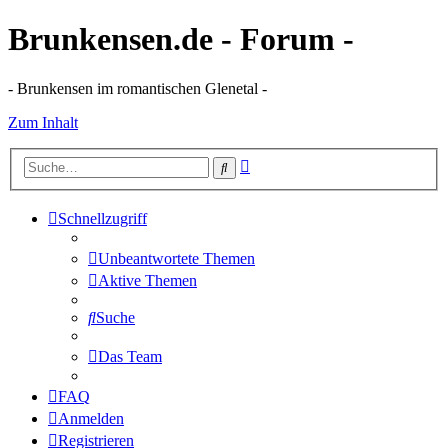
Brunkensen.de - Forum -
- Brunkensen im romantischen Glenetal -
Zum Inhalt
Erweiterte
Suche
Suche
Schnellzugriff
Unbeantwortete Themen
Aktive Themen
Suche
Das Team
FAQ
Anmelden
Registrieren