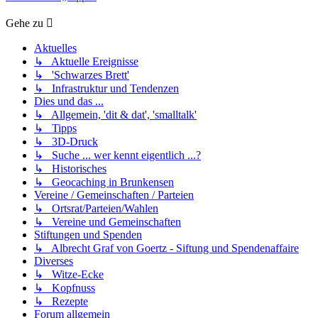
Gehe zu
Aktuelles
↳ Aktuelle Ereignisse
↳ 'Schwarzes Brett'
↳ Infrastruktur und Tendenzen
Dies und das ...
↳ Allgemein, 'dit & dat', 'smalltalk'
↳ Tipps
↳ 3D-Druck
↳ Suche ... wer kennt eigentlich ...?
↳ Historisches
↳ Geocaching in Brunkensen
Vereine / Gemeinschaften / Parteien
↳ Ortsrat/Parteien/Wahlen
↳ Vereine und Gemeinschaften
Stiftungen und Spenden
↳ Albrecht Graf von Goertz - Siftung und Spendenaffaire
Diverses
↳ Witze-Ecke
↳ Kopfnuss
↳ Rezepte
Forum allgemein