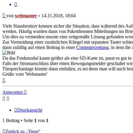
Zitieren
Beitrag
von
webmaster
»
14.11.2018, 18:04
Viele Hausbesitzer kennen sicher die Situation, dass während des Auf
werden. Häufig wurden dann von Paketdiensten Mitteilungen im Briefk
Um dies zu vermeiden musste eine zeitgemäße Lösung gefunden wer
Zur Vermeidung einer zusätzlichen Klingel mit separaten Taster sch
dann zufällig auf einen Beitrag in einer
Computerzeitung
, in dem die 
Da das Funkmodul kaum größer als eine SD-Karte ist, passt es gut in
Falls der Stromanschluss über einen Bewegungsmelder geschaltet wird
Türsprechanlage könnte dann entfallen, es sei denn man will auch be
Grüße vom 'Webmaster'
Nach
oben
Antworten
Druckansicht
1 Beitrag • Seite
1
von
1
Zurück zu „Tipps“