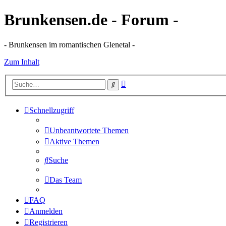
Brunkensen.de - Forum -
- Brunkensen im romantischen Glenetal -
Zum Inhalt
Erweiterte
Suche
Suche
Schnellzugriff
Unbeantwortete Themen
Aktive Themen
Suche
Das Team
FAQ
Anmelden
Registrieren