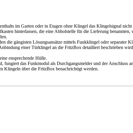
enthalts im Garten oder in Etagen ohne Klingel das Klingelsignal nicht
asten hinterlassen, die eine Abholstelle für die Lieferung benannten
den.
ieden die gängisten Lösungsansätze mittels Funkklingel oder separate
Anbindung einer Türklingel an die FritzBox detailliert beschrieben wird
 eine ensprechende Hülle.
, fungiert das Funkmodul als Durchgangsmelder und der Anschluss an d
im Klingeln über die FritzBox benachrichtigt werden.