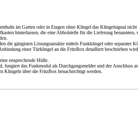
enthalts im Garten oder in Etagen ohne Klingel das Klingelsignal nicht
asten hinterlassen, die eine Abholstelle für die Lieferung benannten
den.
ieden die gängisten Lösungsansätze mittels Funkklingel oder separate
Anbindung einer Türklingel an die FritzBox detailliert beschrieben wird
 eine ensprechende Hülle.
, fungiert das Funkmodul als Durchgangsmelder und der Anschluss an d
im Klingeln über die FritzBox benachrichtigt werden.