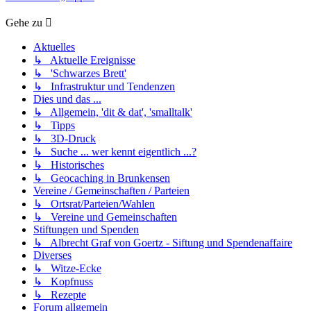
Gehe zu
Aktuelles
↳ Aktuelle Ereignisse
↳ 'Schwarzes Brett'
↳ Infrastruktur und Tendenzen
Dies und das ...
↳ Allgemein, 'dit & dat', 'smalltalk'
↳ Tipps
↳ 3D-Druck
↳ Suche ... wer kennt eigentlich ...?
↳ Historisches
↳ Geocaching in Brunkensen
Vereine / Gemeinschaften / Parteien
↳ Ortsrat/Parteien/Wahlen
↳ Vereine und Gemeinschaften
Stiftungen und Spenden
↳ Albrecht Graf von Goertz - Siftung und Spendenaffaire
Diverses
↳ Witze-Ecke
↳ Kopfnuss
↳ Rezepte
Forum allgemein