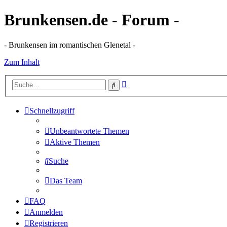
Brunkensen.de - Forum -
- Brunkensen im romantischen Glenetal -
Zum Inhalt
Erweiterte
Suche
Suche
Schnellzugriff
Unbeantwortete Themen
Aktive Themen
Suche
Das Team
FAQ
Anmelden
Registrieren