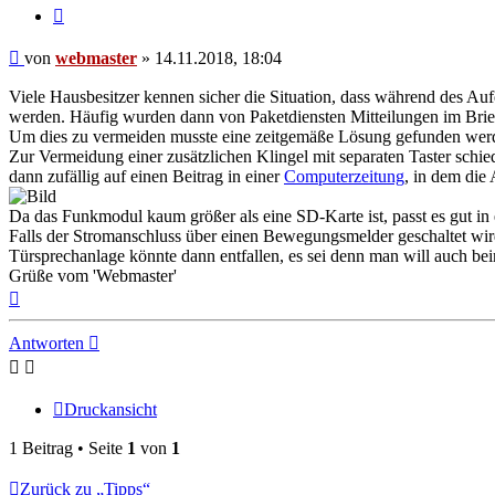
Zitieren
Beitrag
von
webmaster
»
14.11.2018, 18:04
Viele Hausbesitzer kennen sicher die Situation, dass während des Auf
werden. Häufig wurden dann von Paketdiensten Mitteilungen im Briefk
Um dies zu vermeiden musste eine zeitgemäße Lösung gefunden wer
Zur Vermeidung einer zusätzlichen Klingel mit separaten Taster sch
dann zufällig auf einen Beitrag in einer
Computerzeitung
, in dem die 
Da das Funkmodul kaum größer als eine SD-Karte ist, passt es gut in
Falls der Stromanschluss über einen Bewegungsmelder geschaltet wird
Türsprechanlage könnte dann entfallen, es sei denn man will auch be
Grüße vom 'Webmaster'
Nach
oben
Antworten
Druckansicht
1 Beitrag • Seite
1
von
1
Zurück zu „Tipps“