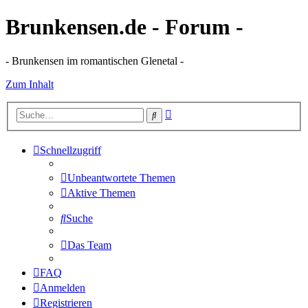
Brunkensen.de - Forum -
- Brunkensen im romantischen Glenetal -
Zum Inhalt
Erweiterte
Suche
Suche
Schnellzugriff
Unbeantwortete Themen
Aktive Themen
Suche
Das Team
FAQ
Anmelden
Registrieren