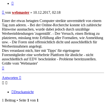
Zitieren
Beitrag
von
webmaster
»
10.12.2017, 02:18
Einer der etwas betagten Computer streikte unvermittelt von einem
Tag zum aderen. - Bei der Online-Recherche konnte ich zahlreiche
Hinweise ausmachen, wurde dabei jedoch durch unzählige
Werbeeinblendungen 'zugemüllt'. - Der Versuch, einen Beitrag zu
platzieren, misslang trotz Erfüllung aller Formalien, wie Anmeldung
usw. - Die Foren sind offensichtlich dicht und ausschließlich für
Werbeeinnahmen angelegt.
Dies veranlasst mich, hier mit 'Tipps' für eigetragene
Forenmitglieder eine werbefreie Plattform für ähnliche - nicht
ausschließlich auf EDV beschränkte - Probleme bereitzustellen.
Grüße vom 'Webmaster'
Nach
oben
Antworten
Druckansicht
1 Beitrag • Seite
1
von
1