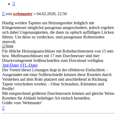
Zitieren
Beitrag
von
webmaster
»
04.02.2020, 22:50
Häufig werden Tapeten um Heizungsrohre lediglich mit
Klingenmesser möglichst passgenau ausgeschnitten, jedoch ergeben
sich dabei Ungenauigkeiten, die dann zu optisch auffälligen Lücken
führen. Um diese zu verdecken, sind passgenaue Rohrrosetten
sinnvoll.
Für übliche Heizungsanschlüsse mit Rohrdurchmessern von 15 mm
bzw. Muffenanschlüssen mit 17 mm Durchmesser sind hier
Druckvorlagenmit Sollbruchstellen zum Download verfügbar.
3mf-Datei
STL-Datei
Der Vorteil dieser Lösungen liegt in der effektiven Einfachheit. -
Ausgestattet mit einer Sollbruchstelle können diese Rosetten durch
Verdrehen auf dem Rohr platziert und anschließend in Richtung
Tapete verschoben werden. - Ohne Schrauben, Klemmen und
Profile!
Mit entsprechend größeren Durchmessern können auf gleiche Weise
Rosetten für Abläufe beliebiger Art einfach herstellen.
Grüße vom 'Webmaster'
Nach
oben