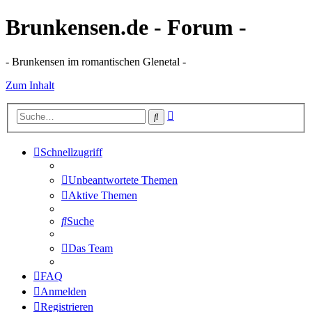
Brunkensen.de - Forum -
- Brunkensen im romantischen Glenetal -
Zum Inhalt
Erweiterte
Suche
Suche
Schnellzugriff
Unbeantwortete Themen
Aktive Themen
Suche
Das Team
FAQ
Anmelden
Registrieren