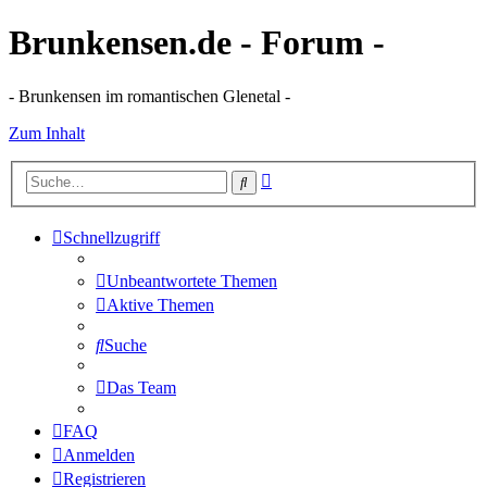
Brunkensen.de - Forum -
- Brunkensen im romantischen Glenetal -
Zum Inhalt
Erweiterte
Suche
Suche
Schnellzugriff
Unbeantwortete Themen
Aktive Themen
Suche
Das Team
FAQ
Anmelden
Registrieren