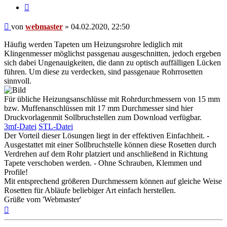
Zitieren
Beitrag
von
webmaster
»
04.02.2020, 22:50
Häufig werden Tapeten um Heizungsrohre lediglich mit
Klingenmesser möglichst passgenau ausgeschnitten, jedoch ergeben
sich dabei Ungenauigkeiten, die dann zu optisch auffälligen Lücken
führen. Um diese zu verdecken, sind passgenaue Rohrrosetten
sinnvoll.
Für übliche Heizungsanschlüsse mit Rohrdurchmessern von 15 mm
bzw. Muffenanschlüssen mit 17 mm Durchmesser sind hier
Druckvorlagenmit Sollbruchstellen zum Download verfügbar.
3mf-Datei
STL-Datei
Der Vorteil dieser Lösungen liegt in der effektiven Einfachheit. -
Ausgestattet mit einer Sollbruchstelle können diese Rosetten durch
Verdrehen auf dem Rohr platziert und anschließend in Richtung
Tapete verschoben werden. - Ohne Schrauben, Klemmen und
Profile!
Mit entsprechend größeren Durchmessern können auf gleiche Weise
Rosetten für Abläufe beliebiger Art einfach herstellen.
Grüße vom 'Webmaster'
Nach
oben