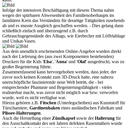
Infolge der intensiven Beschäftigung mit diesem Thema nahm
wegen der spürbaren Abwesenheit des Familienoberhaupts im
familiären Kreis das Verständnis für derartige Tätigkeiten zusehends
ab und es musste Ausgleich geschaffen werden. - Dies gelang dann
schließlich einfach und überzeugend z.B. durch
Gebrauchsgegenstände des Alltags, wie Eierbecher mit Löffelablage
und Unikat-Vasen.
Aus dem unendlich erscheinenden Online-Angebot wurden direkt
nach der Lieferung des (aus zwei Komponenten bestehenden)
Druckers für die Kids '
Elsa
', '
Anna
' und '
Olaf
' ausgedruckt, was zu
großer Begeisterung führte.
Zusammenfassend kann hervorgehoben werden, dass jeder, der
zuvor noch keinen Kontakt zum 3D-Druck hatte, eine nahezu
unerschöpfliche faszinierende neue Welt betritt, die - bei
entsprechender Phantasie und Begeisterungsfähigkeit - vieles
realisierbar macht, was zuvor nicht möglich war bzw. verworfen
wurde, weil es nicht verfügbar war.
Hierzu gehören z.B.
Fitschen
(Unterlegscheiben) aus Kunststoff für
Türscharniere,
Gardinenhaken
eines ausländischen Fabrikats und
Plissee-Halterungen
.
Auch die Herstellung einer
Zündkapsel
sowie der
Halterung
für
den Ausschaltkontakt des seit Jahren defekten Rasenmähers wurde