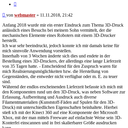
Zitieren
Beitrag
von
webmaster
»
11.11.2018, 21:42
Anfang 2018 wurde mir ein erster Eindruck zum Thema 3D-Druck
anlässlich eines Besuchs bei meinem Sohn vermittelt, der die
mechanischen Elemente eines Roboters mit einem 3D-Drucker
herstellt.
Ich war sehr beeindruckt, jedoch konnte ich mir damals keine für
mich sinnvolle Anwendung vorstellen.
Innerhalb von 3 Wochen änderte sich dies und endete in der
Bestellung eines 3D-Druckers, der allerdings eine lange Lieferzeit
von 35 Tagen hatte. - Entscheidend für den Zuspruch waren für
mich Realisierungsmöglichkeiten bzw. die Herstellung von
Gegenständen, die entweder nicht verfügbar oder m. E. zu teuer
sind.
Während der endlos erscheinenden Lieferzeit befasste ich mich mit
den Komponenten rund um den 3D-Druck, was neben Software zur
Erfassung, Aufbereitung und Ausdruck auch diverse
Filamentmaterialien (Kunststoff-Fäden auf Spulen für den 3D-
Druck) mit unterschiedlichen Eigenschaften beinhaltete. Hierbei
stieß ich mit der Kinect 360 auf eine Komponente der Microsoft
Xbox, mit der man mittels Freeware auf einfachste Weise sein 3D-
Konterfei einscannen und in frei skalierbarer Größe ausdrucken
kann.