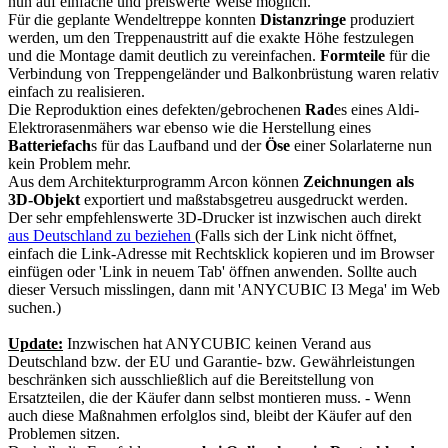
nun auf einfache und preiswerte Weise möglich.
Für die geplante Wendeltreppe konnten
Distanzringe
produziert
werden, um den Treppenaustritt auf die exakte Höhe festzulegen
und die Montage damit deutlich zu vereinfachen.
Formteile
für die
Verbindung von Treppengeländer und Balkonbrüstung waren relativ
einfach zu realisieren.
Die Reproduktion eines defekten/gebrochenen
Rad
es eines Aldi-
Elektrorasenmähers war ebenso wie die Herstellung eines
Batteriefach
s für das Laufband und der
Öse
einer Solarlaterne nun
kein Problem mehr.
Aus dem Architekturprogramm Arcon können
Zeichnungen als
3D-Objekt
exportiert und maßstabsgetreu ausgedruckt werden.
Der sehr empfehlenswerte 3D-Drucker ist inzwischen auch direkt
aus Deutschland zu beziehen
(Falls sich der Link nicht öffnet,
einfach die Link-Adresse mit Rechtsklick kopieren und im Browser
einfügen oder 'Link in neuem Tab' öffnen anwenden. Sollte auch
dieser Versuch misslingen, dann mit 'ANYCUBIC I3 Mega' im Web
suchen.)
Update:
Inzwischen hat ANYCUBIC keinen Verand aus
Deutschland bzw. der EU und Garantie- bzw. Gewährleistungen
beschränken sich ausschließlich auf die Bereitstellung von
Ersatzteilen, die der Käufer dann selbst montieren muss. - Wenn
auch diese Maßnahmen erfolglos sind, bleibt der Käufer auf den
Problemen sitzen.