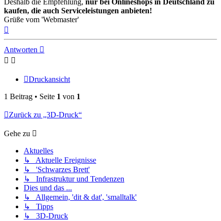
Deshalb die Empfehlung,
nur bei Onlineshops in Deutschland zu
kaufen, die auch Serviceleistungen anbieten!
Grüße vom 'Webmaster'
Nach
oben
Antworten
Druckansicht
1 Beitrag • Seite
1
von
1
Zurück zu „3D-Druck“
Gehe zu
Aktuelles
↳ Aktuelle Ereignisse
↳ 'Schwarzes Brett'
↳ Infrastruktur und Tendenzen
Dies und das ...
↳ Allgemein, 'dit & dat', 'smalltalk'
↳ Tipps
↳ 3D-Druck