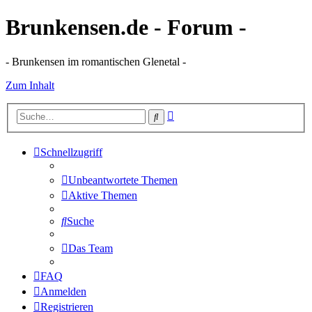
Brunkensen.de - Forum -
- Brunkensen im romantischen Glenetal -
Zum Inhalt
Erweiterte
Suche
Suche
Schnellzugriff
Unbeantwortete Themen
Aktive Themen
Suche
Das Team
FAQ
Anmelden
Registrieren