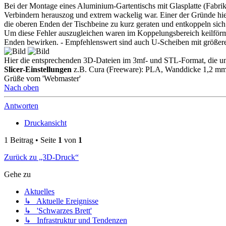
Bei der Montage eines Aluminium-Gartentischs mit Glasplatte (Fabrik
Verbindern herauszog und extrem wackelig war. Einer der Gründe hi
die oberen Enden der Tischbeine zu kurz geraten und entkoppeln sic
Um diese Fehler auszugleichen waren im Koppelungsbereich keilförmi
Enden bewirken. - Empfehlenswert sind auch U-Scheiben mit größer
Hier die entsprechenden 3D-Dateien im 3mf- und STL-Format, die 
Slicer-Einstellungen
z.B. Cura (Freeware): PLA, Wanddicke 1,2 mm
Grüße vom 'Webmaster'
Nach oben
Antworten
Druckansicht
1 Beitrag • Seite
1
von
1
Zurück zu „3D-Druck“
Gehe zu
Aktuelles
↳ Aktuelle Ereignisse
↳ 'Schwarzes Brett'
↳ Infrastruktur und Tendenzen