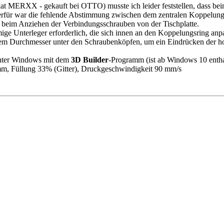
at MERXX - gekauft bei OTTO) musste ich leider feststellen, dass bei
erfür war die fehlende Abstimmung zwischen dem zentralen Koppelungsr
h beim Anziehen der Verbindungsschrauben von der Tischplatte.
ge Unterleger erforderlich, die sich innen an den Koppelungsring anp
em Durchmesser unter den Schraubenköpfen, um ein Eindrücken der ho
unter Windows mit dem
3D Builder
-Programm (ist ab Windows 10 enth
m, Füllung 33% (Gitter), Druckgeschwindigkeit 90 mm/s