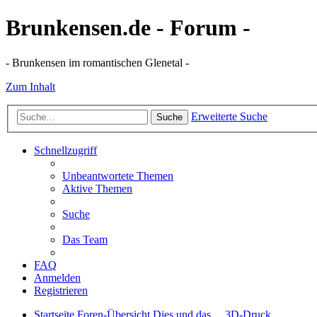
Brunkensen.de - Forum -
- Brunkensen im romantischen Glenetal -
Zum Inhalt
Erweiterte Suche
Suche
Schnellzugriff
Unbeantwortete Themen
Aktive Themen
Suche
Das Team
FAQ
Anmelden
Registrieren
Startseite
Foren-Übersicht
Dies und das ...
3D-Druck