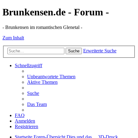
Brunkensen.de - Forum -
- Brunkensen im romantischen Glenetal -
Zum Inhalt
Erweiterte Suche
Suche
Schnellzugriff
Unbeantwortete Themen
Aktive Themen
Suche
Das Team
FAQ
Anmelden
Registrieren
Startseite
Foren-Übersicht
Dies und das ...
3D-Druck