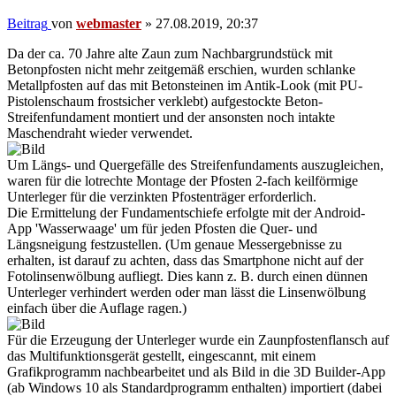
Beitrag
von
webmaster
»
27.08.2019, 20:37
Da der ca. 70 Jahre alte Zaun zum Nachbargrundstück mit
Betonpfosten nicht mehr zeitgemäß erschien, wurden schlanke
Metallpfosten auf das mit Betonsteinen im Antik-Look (mit PU-
Pistolenschaum frostsicher verklebt) aufgestockte Beton-
Streifenfundament montiert und der ansonsten noch intakte
Maschendraht wieder verwendet.
Um Längs- und Quergefälle des Streifenfundaments auszugleichen,
waren für die lotrechte Montage der Pfosten 2-fach keilförmige
Unterleger für die verzinkten Pfostenträger erforderlich.
Die Ermittelung der Fundamentschiefe erfolgte mit der Android-
App 'Wasserwaage' um für jeden Pfosten die Quer- und
Längsneigung festzustellen. (Um genaue Messergebnisse zu
erhalten, ist darauf zu achten, dass das Smartphone nicht auf der
Fotolinsenwölbung aufliegt. Dies kann z. B. durch einen dünnen
Unterleger verhindert werden oder man lässt die Linsenwölbung
einfach über die Auflage ragen.)
Für die Erzeugung der Unterleger wurde ein Zaunpfostenflansch auf
das Multifunktionsgerät gestellt, eingescannt, mit einem
Grafikprogramm nachbearbeitet und als Bild in die 3D Builder-App
(ab Windows 10 als Standardprogramm enthalten) importiert (dabei