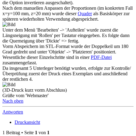
die Option invertieren ausgeschaltet).
Nach dem manuellen Anpassen der Proportionen (im konkreten Fall
x=y=100 mm, z=20 mm) wurde dieser
Quader
als Basiskörper zur
späteren wiederholten Verwendung abgespeichert.
Unter dem Menü 'Bearbeiten' -> 'Aufteilen' wurde zuerst die
Längsneigung mit 'Rollen' per Tastatur eingegeben. Es folgte dann
die Querneigung über 'Dickte' => fertig.
Vorm Abspeichern im STL-Format wurde der Doppelkeil um 180
Grad gedreht und unter 'Objekte' -> 'Platzieren' positioniert.
Wesentliche dieser Einzelschritte sind in einer
PDF-Datei
zusammengefasst.
Da insgesamt 5 Unterleger benötigt wurden, erfolgte zur Kontrolle/
Überprüfung zuerst der Druck eines Exemplars und anschließend
der restlichen 4.
(3D-Druck kurz vorm Abschluss)
Grüße vom 'Webmaster'
Nach oben
Antworten
Druckansicht
1 Beitrag • Seite
1
von
1