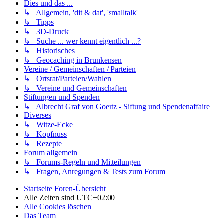
Dies und das ...
↳ Allgemein, 'dit & dat', 'smalltalk'
↳ Tipps
↳ 3D-Druck
↳ Suche ... wer kennt eigentlich ...?
↳ Historisches
↳ Geocaching in Brunkensen
Vereine / Gemeinschaften / Parteien
↳ Ortsrat/Parteien/Wahlen
↳ Vereine und Gemeinschaften
Stiftungen und Spenden
↳ Albrecht Graf von Goertz - Siftung und Spendenaffaire
Diverses
↳ Witze-Ecke
↳ Kopfnuss
↳ Rezepte
Forum allgemein
↳ Forums-Regeln und Mitteilungen
↳ Fragen, Anregungen & Tests zum Forum
Startseite
Foren-Übersicht
Alle Zeiten sind
UTC+02:00
Alle Cookies löschen
Das Team