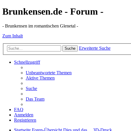
Brunkensen.de - Forum -
- Brunkensen im romantischen Glenetal -
Zum Inhalt
Erweiterte Suche
Suche
Schnellzugriff
Unbeantwortete Themen
Aktive Themen
Suche
Das Team
FAQ
Anmelden
Registrieren
Startseite
Foren-Übersicht
Dies und das ...
3D-Druck