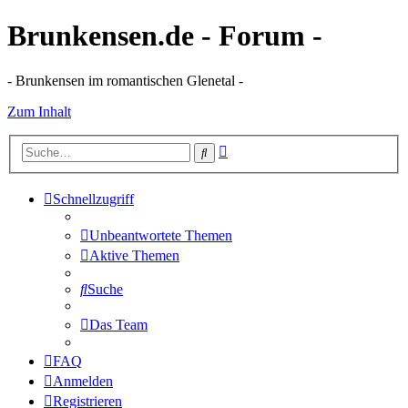
Brunkensen.de - Forum -
- Brunkensen im romantischen Glenetal -
Zum Inhalt
Erweiterte
Suche
Suche
Schnellzugriff
Unbeantwortete Themen
Aktive Themen
Suche
Das Team
FAQ
Anmelden
Registrieren