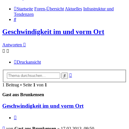
Startseite
Foren-Übersicht
Aktuelles
Infrastruktur und
Tendenzen
Suche
Geschwindigkeit im und vorm Ort
Antworten
Druckansicht
Erweiterte
Suche
Suche
1 Beitrag • Seite
1
von
1
Gast aus Brunkensen
Geschwindigkeit im und vorm Ort
Zitieren
Beitrag
von
Gast aus Brunkensen
»
17.02.2013, 09:50