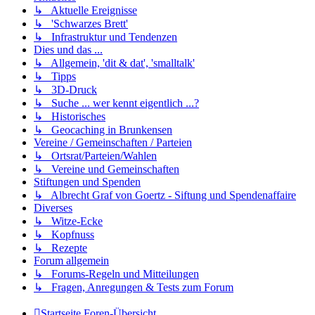
↳ Aktuelle Ereignisse
↳ 'Schwarzes Brett'
↳ Infrastruktur und Tendenzen
Dies und das ...
↳ Allgemein, 'dit & dat', 'smalltalk'
↳ Tipps
↳ 3D-Druck
↳ Suche ... wer kennt eigentlich ...?
↳ Historisches
↳ Geocaching in Brunkensen
Vereine / Gemeinschaften / Parteien
↳ Ortsrat/Parteien/Wahlen
↳ Vereine und Gemeinschaften
Stiftungen und Spenden
↳ Albrecht Graf von Goertz - Siftung und Spendenaffaire
Diverses
↳ Witze-Ecke
↳ Kopfnuss
↳ Rezepte
Forum allgemein
↳ Forums-Regeln und Mitteilungen
↳ Fragen, Anregungen & Tests zum Forum
Startseite
Foren-Übersicht