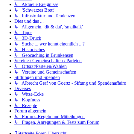
↳ Aktuelle Ereignisse
↳ 'Schwarzes Brett'
↳ Infrastruktur und Tendenzen
Dies und das ...
↳ Allgemein, 'dit & dat', 'smalltalk'
↳ Tipps
↳ 3D-Druck
↳ Suche ... wer kennt eigentlich ...?
↳ Historisches
↳ Geocaching in Brunkensen
Vereine / Gemeinschaften / Parteien
↳ Ortsrat/Parteien/Wahlen
↳ Vereine und Gemeinschaften
Stiftungen und Spenden
↳ Albrecht Graf von Goertz - Siftung und Spendenaffaire
Diverses
↳ Witze-Ecke
↳ Kopfnuss
↳ Rezepte
Forum allgemein
↳ Forums-Regeln und Mitteilungen
↳ Fragen, Anregungen & Tests zum Forum
Startseite
Foren-Übersicht