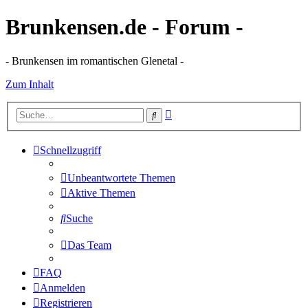
Brunkensen.de - Forum -
- Brunkensen im romantischen Glenetal -
Zum Inhalt
Erweiterte
Suche
Suche
Schnellzugriff
Unbeantwortete Themen
Aktive Themen
Suche
Das Team
FAQ
Anmelden
Registrieren