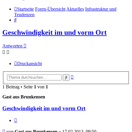
Startseite
Foren-Übersicht
Aktuelles
Infrastruktur und
Tendenzen
Suche
Geschwindigkeit im und vorm Ort
Antworten
Druckansicht
Erweiterte
Suche
Suche
1 Beitrag • Seite
1
von
1
Gast aus Brunkensen
Geschwindigkeit im und vorm Ort
Zitieren
Beitrag
von
Gast aus Brunkensen
»
17.02.2013, 09:50