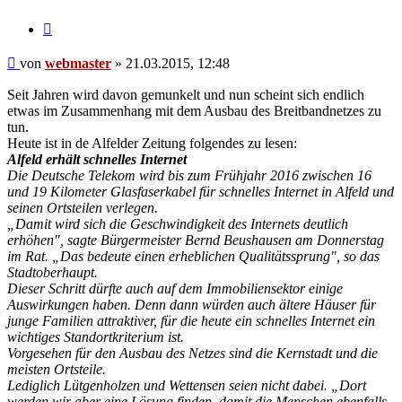
Zitieren
Beitrag
von
webmaster
»
21.03.2015, 12:48
Seit Jahren wird davon gemunkelt und nun scheint sich endlich
etwas im Zusammenhang mit dem Ausbau des Breitbandnetzes zu
tun.
Heute ist in de Alfelder Zeitung folgendes zu lesen:
Alfeld erhält schnelles Internet
Die Deutsche Telekom wird bis zum Frühjahr 2016 zwischen 16
und 19 Kilometer Glasfaserkabel für schnelles Internet in Alfeld und
seinen Ortsteilen verlegen.
„Damit wird sich die Geschwindigkeit des Internets deutlich
erhöhen", sagte Bürgermeister Bernd Beushausen am Donnerstag
im Rat. „Das bedeute einen erheblichen Qualitätssprung", so das
Stadtoberhaupt.
Dieser Schritt dürfte auch auf dem Immobiliensektor einige
Auswirkungen haben. Denn dann würden auch ältere Häuser für
junge Familien attraktiver, für die heute ein schnelles Internet ein
wichtiges Standortkriterium ist.
Vorgesehen für den Ausbau des Netzes sind die Kernstadt und die
meisten Ortsteile.
Lediglich Lütgenholzen und Wettensen seien nicht dabei. „Dort
werden wir aber eine Lösung finden, damit die Menschen ebenfalls