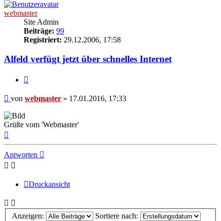
webmaster
Site Admin
Beiträge:
99
Registriert:
29.12.2006, 17:58
Alfeld verfügt jetzt über schnelles Internet
Zitieren
Beitrag
von
webmaster
»
17.01.2016, 17:33
Grüße vom 'Webmaster'
Nach
oben
Antworten
Druckansicht
Anzeigen:
Sortiere nach: