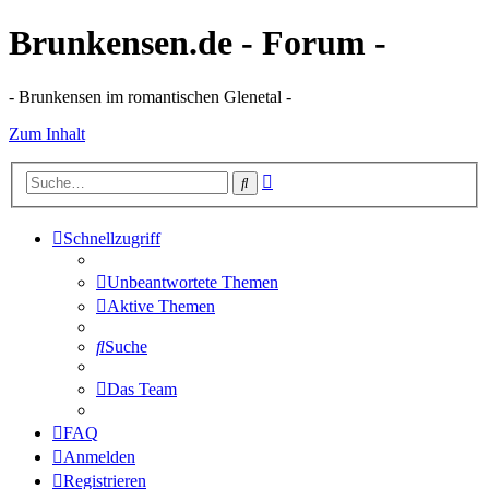
Brunkensen.de - Forum -
- Brunkensen im romantischen Glenetal -
Zum Inhalt
Erweiterte
Suche
Suche
Schnellzugriff
Unbeantwortete Themen
Aktive Themen
Suche
Das Team
FAQ
Anmelden
Registrieren