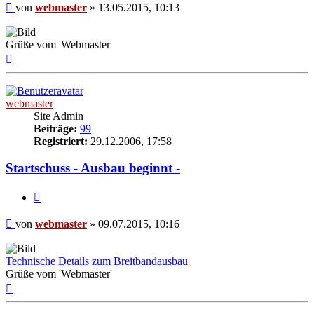
Beitrag
von
webmaster
»
13.05.2015, 10:13
Grüße vom 'Webmaster'
Nach
oben
webmaster
Site Admin
Beiträge:
99
Registriert:
29.12.2006, 17:58
Startschuss - Ausbau beginnt -
Zitieren
Beitrag
von
webmaster
»
09.07.2015, 10:16
Technische Details zum Breitbandausbau
Grüße vom 'Webmaster'
Nach
oben