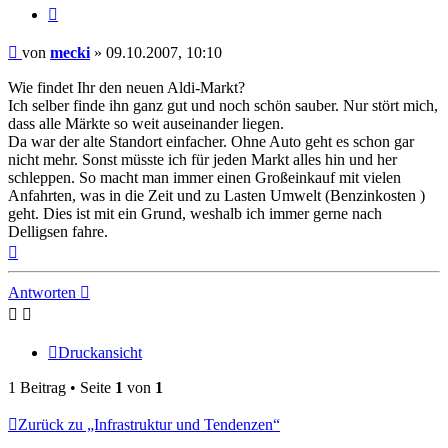
Zitieren
Beitrag
von
mecki
»
09.10.2007, 10:10
Wie findet Ihr den neuen Aldi-Markt?
Ich selber finde ihn ganz gut und noch schön sauber. Nur stört mich,
dass alle Märkte so weit auseinander liegen.
Da war der alte Standort einfacher. Ohne Auto geht es schon gar
nicht mehr. Sonst müsste ich für jeden Markt alles hin und her
schleppen. So macht man immer einen Großeinkauf mit vielen
Anfahrten, was in die Zeit und zu Lasten Umwelt (Benzinkosten )
geht. Dies ist mit ein Grund, weshalb ich immer gerne nach
Delligsen fahre.
Nach
oben
Antworten
Druckansicht
1 Beitrag • Seite
1
von
1
Zurück zu „Infrastruktur und Tendenzen“