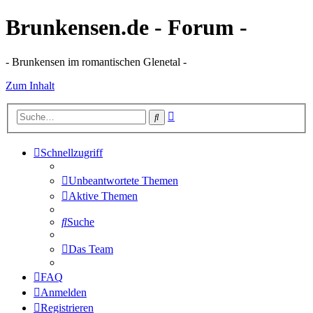
Brunkensen.de - Forum -
- Brunkensen im romantischen Glenetal -
Zum Inhalt
Erweiterte
Suche
Suche
Schnellzugriff
Unbeantwortete Themen
Aktive Themen
Suche
Das Team
FAQ
Anmelden
Registrieren