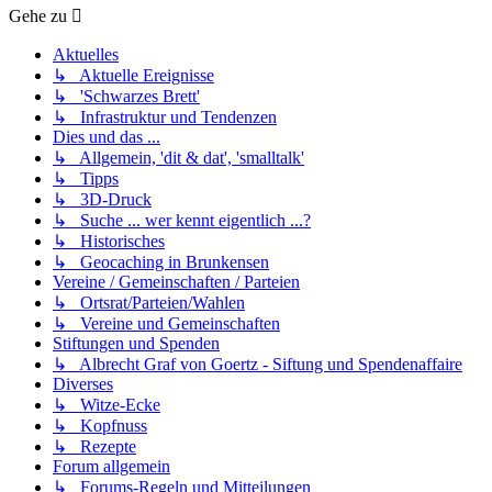
Gehe zu
Aktuelles
↳ Aktuelle Ereignisse
↳ 'Schwarzes Brett'
↳ Infrastruktur und Tendenzen
Dies und das ...
↳ Allgemein, 'dit & dat', 'smalltalk'
↳ Tipps
↳ 3D-Druck
↳ Suche ... wer kennt eigentlich ...?
↳ Historisches
↳ Geocaching in Brunkensen
Vereine / Gemeinschaften / Parteien
↳ Ortsrat/Parteien/Wahlen
↳ Vereine und Gemeinschaften
Stiftungen und Spenden
↳ Albrecht Graf von Goertz - Siftung und Spendenaffaire
Diverses
↳ Witze-Ecke
↳ Kopfnuss
↳ Rezepte
Forum allgemein
↳ Forums-Regeln und Mitteilungen