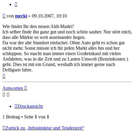
Zitieren
Beitrag
von
mecki
»
09.10.2007, 10:10
Wie findet Ihr den neuen Aldi-Markt?
Ich selber finde ihn ganz gut und noch schön sauber. Nur stört mich,
dass alle Märkte so weit auseinander liegen.
Da war der alte Standort einfacher. Ohne Auto geht es schon gar
nicht mehr. Sonst müsste ich für jeden Markt alles hin und her
schleppen. So macht man immer einen Großeinkauf mit vielen
Anfahrten, was in die Zeit und zu Lasten Umwelt (Benzinkosten )
geht. Dies ist mit ein Grund, weshalb ich immer gerne nach
Delligsen fahre.
Nach
oben
Antworten
Druckansicht
1 Beitrag • Seite
1
von
1
Zurück zu „Infrastruktur und Tendenzen“