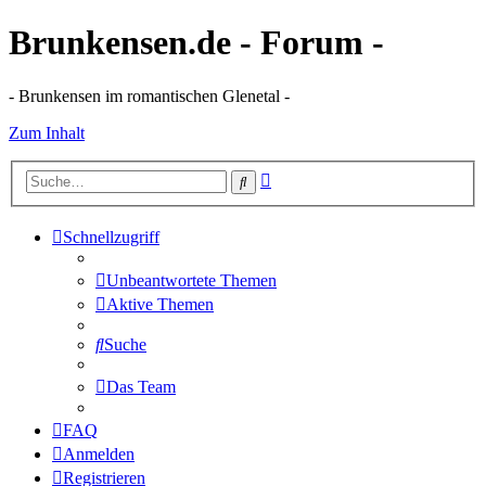
Brunkensen.de - Forum -
- Brunkensen im romantischen Glenetal -
Zum Inhalt
Erweiterte
Suche
Suche
Schnellzugriff
Unbeantwortete Themen
Aktive Themen
Suche
Das Team
FAQ
Anmelden
Registrieren