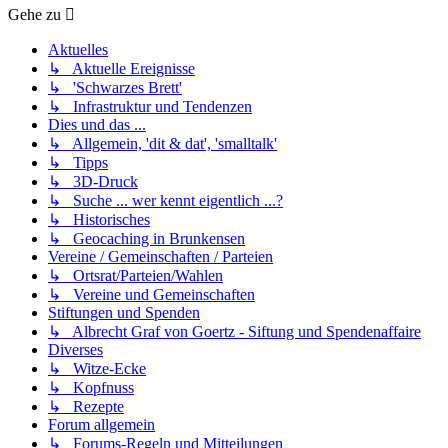
Gehe zu
Aktuelles
↳ Aktuelle Ereignisse
↳ 'Schwarzes Brett'
↳ Infrastruktur und Tendenzen
Dies und das ...
↳ Allgemein, 'dit & dat', 'smalltalk'
↳ Tipps
↳ 3D-Druck
↳ Suche ... wer kennt eigentlich ...?
↳ Historisches
↳ Geocaching in Brunkensen
Vereine / Gemeinschaften / Parteien
↳ Ortsrat/Parteien/Wahlen
↳ Vereine und Gemeinschaften
Stiftungen und Spenden
↳ Albrecht Graf von Goertz - Siftung und Spendenaffaire
Diverses
↳ Witze-Ecke
↳ Kopfnuss
↳ Rezepte
Forum allgemein
↳ Forums-Regeln und Mitteilungen