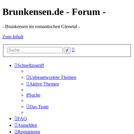
Brunkensen.de - Forum -
- Brunkensen im romantischen Glenetal -
Zum Inhalt
Erweiterte
Suche
Suche
Schnellzugriff
Unbeantwortete Themen
Aktive Themen
Suche
Das Team
FAQ
Anmelden
Registrieren