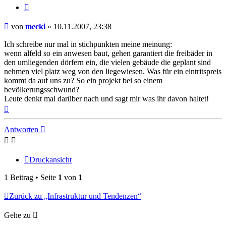
Zitieren
Beitrag
von
mecki
»
10.11.2007, 23:38
Ich schreibe nur mal in stichpunkten meine meinung:
wenn alfeld so ein anwesen baut, gehen garantiert die freibäder in
den umliegenden dörfern ein, die vielen gebäude die geplant sind
nehmen viel platz weg von den liegewiesen. Was für ein eintritspreis
kommt da auf uns zu? So ein projekt bei so einem
bevölkerungsschwund?
Leute denkt mal darüber nach und sagt mir was ihr davon haltet!
Nach
oben
Antworten
Druckansicht
1 Beitrag • Seite
1
von
1
Zurück zu „Infrastruktur und Tendenzen“
Gehe zu