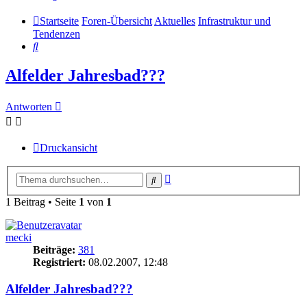
Startseite
Foren-Übersicht
Aktuelles
Infrastruktur und
Tendenzen
Suche
Alfelder Jahresbad???
Antworten
Druckansicht
Erweiterte
Suche
Suche
1 Beitrag • Seite
1
von
1
mecki
Beiträge:
381
Registriert:
08.02.2007, 12:48
Alfelder Jahresbad???