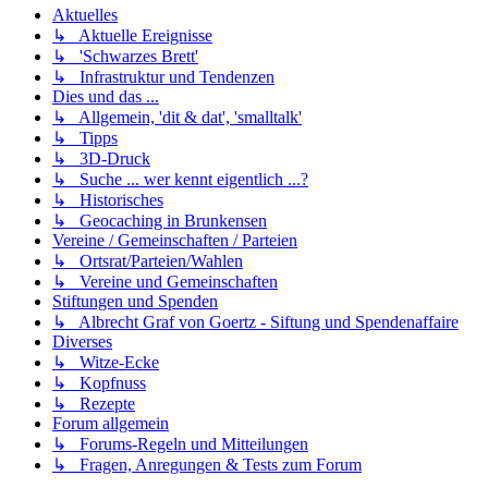
Aktuelles
↳ Aktuelle Ereignisse
↳ 'Schwarzes Brett'
↳ Infrastruktur und Tendenzen
Dies und das ...
↳ Allgemein, 'dit & dat', 'smalltalk'
↳ Tipps
↳ 3D-Druck
↳ Suche ... wer kennt eigentlich ...?
↳ Historisches
↳ Geocaching in Brunkensen
Vereine / Gemeinschaften / Parteien
↳ Ortsrat/Parteien/Wahlen
↳ Vereine und Gemeinschaften
Stiftungen und Spenden
↳ Albrecht Graf von Goertz - Siftung und Spendenaffaire
Diverses
↳ Witze-Ecke
↳ Kopfnuss
↳ Rezepte
Forum allgemein
↳ Forums-Regeln und Mitteilungen
↳ Fragen, Anregungen & Tests zum Forum