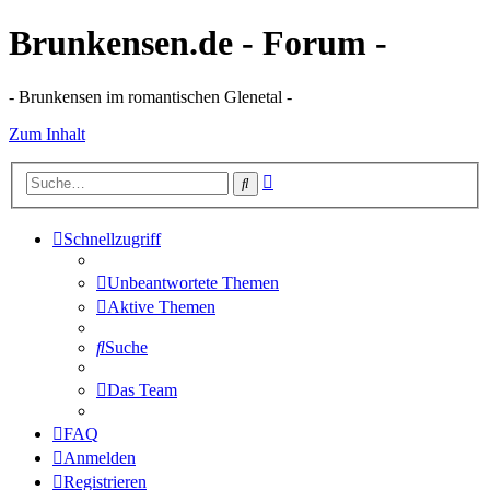
Brunkensen.de - Forum -
- Brunkensen im romantischen Glenetal -
Zum Inhalt
Erweiterte
Suche
Suche
Schnellzugriff
Unbeantwortete Themen
Aktive Themen
Suche
Das Team
FAQ
Anmelden
Registrieren