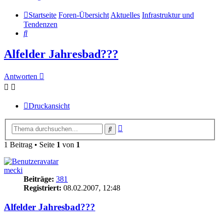
Startseite
Foren-Übersicht
Aktuelles
Infrastruktur und
Tendenzen
Suche
Alfelder Jahresbad???
Antworten
Druckansicht
Erweiterte
Suche
Suche
1 Beitrag • Seite
1
von
1
mecki
Beiträge:
381
Registriert:
08.02.2007, 12:48
Alfelder Jahresbad???