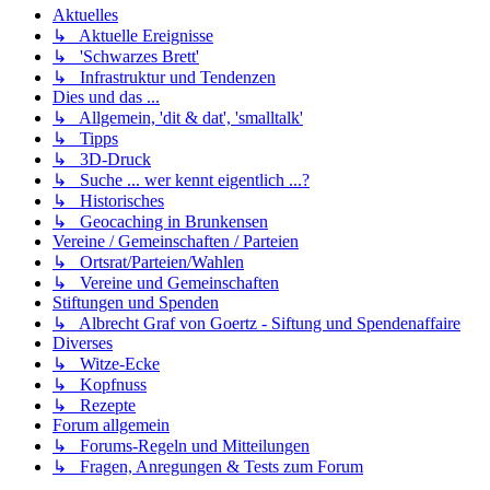
Aktuelles
↳ Aktuelle Ereignisse
↳ 'Schwarzes Brett'
↳ Infrastruktur und Tendenzen
Dies und das ...
↳ Allgemein, 'dit & dat', 'smalltalk'
↳ Tipps
↳ 3D-Druck
↳ Suche ... wer kennt eigentlich ...?
↳ Historisches
↳ Geocaching in Brunkensen
Vereine / Gemeinschaften / Parteien
↳ Ortsrat/Parteien/Wahlen
↳ Vereine und Gemeinschaften
Stiftungen und Spenden
↳ Albrecht Graf von Goertz - Siftung und Spendenaffaire
Diverses
↳ Witze-Ecke
↳ Kopfnuss
↳ Rezepte
Forum allgemein
↳ Forums-Regeln und Mitteilungen
↳ Fragen, Anregungen & Tests zum Forum