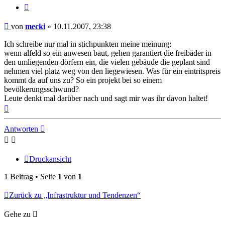
Zitieren
Beitrag
von
mecki
»
10.11.2007, 23:38
Ich schreibe nur mal in stichpunkten meine meinung:
wenn alfeld so ein anwesen baut, gehen garantiert die freibäder in
den umliegenden dörfern ein, die vielen gebäude die geplant sind
nehmen viel platz weg von den liegewiesen. Was für ein eintritspreis
kommt da auf uns zu? So ein projekt bei so einem
bevölkerungsschwund?
Leute denkt mal darüber nach und sagt mir was ihr davon haltet!
Nach
oben
Antworten
Druckansicht
1 Beitrag • Seite
1
von
1
Zurück zu „Infrastruktur und Tendenzen“
Gehe zu