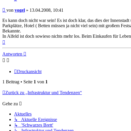
Beitrag
von
vogel
»
13.04.2008, 10:41
Es kann doch nicht war sein! Es ist doch klar, das dies der Innenstadt 
Parkplätze, Hotel ( Betten müssen ja nicht viel sein) mit großem Fest
Bekannte.
In Alfeld ist doch sowieso nichts mehr los. Beim Einkaufen für Lebensm
Nach
oben
Antworten
Druckansicht
1 Beitrag • Seite
1
von
1
Zurück zu „Infrastruktur und Tendenzen“
Gehe zu
Aktuelles
↳ Aktuelle Ereignisse
↳ 'Schwarzes Brett'
↳ Infrastruktur und Tendenzen