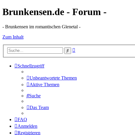
Brunkensen.de - Forum -
- Brunkensen im romantischen Glenetal -
Zum Inhalt
Erweiterte
Suche
Suche
Schnellzugriff
Unbeantwortete Themen
Aktive Themen
Suche
Das Team
FAQ
Anmelden
Registrieren