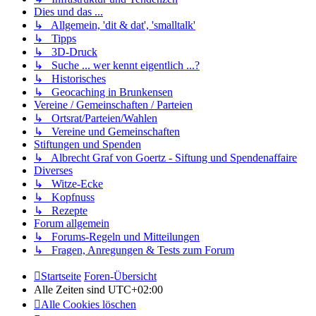
Dies und das ...
↳ Allgemein, 'dit & dat', 'smalltalk'
↳ Tipps
↳ 3D-Druck
↳ Suche ... wer kennt eigentlich ...?
↳ Historisches
↳ Geocaching in Brunkensen
Vereine / Gemeinschaften / Parteien
↳ Ortsrat/Parteien/Wahlen
↳ Vereine und Gemeinschaften
Stiftungen und Spenden
↳ Albrecht Graf von Goertz - Siftung und Spendenaffaire
Diverses
↳ Witze-Ecke
↳ Kopfnuss
↳ Rezepte
Forum allgemein
↳ Forums-Regeln und Mitteilungen
↳ Fragen, Anregungen & Tests zum Forum
Startseite
Foren-Übersicht
Alle Zeiten sind
UTC+02:00
Alle Cookies löschen