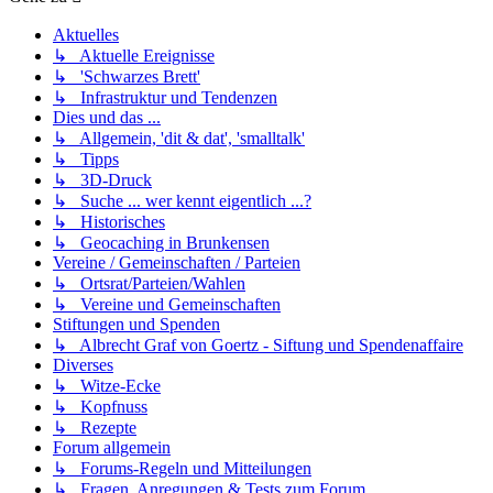
Aktuelles
↳ Aktuelle Ereignisse
↳ 'Schwarzes Brett'
↳ Infrastruktur und Tendenzen
Dies und das ...
↳ Allgemein, 'dit & dat', 'smalltalk'
↳ Tipps
↳ 3D-Druck
↳ Suche ... wer kennt eigentlich ...?
↳ Historisches
↳ Geocaching in Brunkensen
Vereine / Gemeinschaften / Parteien
↳ Ortsrat/Parteien/Wahlen
↳ Vereine und Gemeinschaften
Stiftungen und Spenden
↳ Albrecht Graf von Goertz - Siftung und Spendenaffaire
Diverses
↳ Witze-Ecke
↳ Kopfnuss
↳ Rezepte
Forum allgemein
↳ Forums-Regeln und Mitteilungen
↳ Fragen, Anregungen & Tests zum Forum