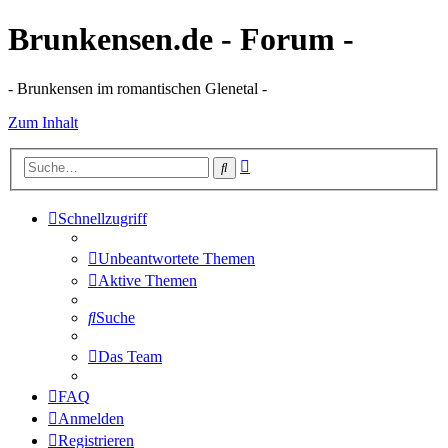
Brunkensen.de - Forum -
- Brunkensen im romantischen Glenetal -
Zum Inhalt
Erweiterte
Suche
Suche
Schnellzugriff
Unbeantwortete Themen
Aktive Themen
Suche
Das Team
FAQ
Anmelden
Registrieren