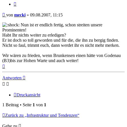
Zitieren
Beitrag
von
mecki
»
09.08.2007, 11:15
Nun ist er endlich fertig, schon streiten unsere
Prominenten!
Habt Ihr nichts weiter zu erledigen?
Er ist doch so toll geworden und für die, die ihn zu bergig finden.
Nicht so faul, trimmt euch, dann werdet ihr es nicht mehr merken.
Wir wären zu frieden, wenn Brunkensen einen hätte von Godenau
(B3)bis zur Hohen Warte und auch weiter!
Nach
oben
Antworten
Druckansicht
1 Beitrag • Seite
1
von
1
Zurück zu „Infrastruktur und Tendenzen“
Gehe zu