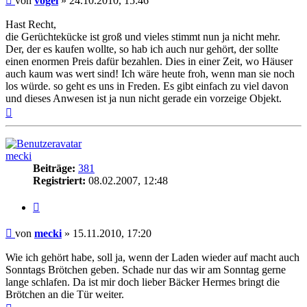
von
vogel
»
24.10.2010, 15:46
Hast Recht,
die Gerüchtekücke ist groß und vieles stimmt nun ja nicht mehr.
Der, der es kaufen wollte, so hab ich auch nur gehört, der sollte
einen enormen Preis dafür bezahlen. Dies in einer Zeit, wo Häuser
auch kaum was wert sind! Ich wäre heute froh, wenn man sie noch
los würde. so geht es uns in Freden. Es gibt einfach zu viel davon
und dieses Anwesen ist ja nun nicht gerade ein vorzeige Objekt.
Nach
oben
mecki
Beiträge:
381
Registriert:
08.02.2007, 12:48
Zitieren
Beitrag
von
mecki
»
15.11.2010, 17:20
Wie ich gehört habe, soll ja, wenn der Laden wieder auf macht auch
Sonntags Brötchen geben. Schade nur das wir am Sonntag gerne
lange schlafen. Da ist mir doch lieber Bäcker Hermes bringt die
Brötchen an die Tür weiter.
Nach