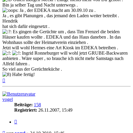
Bin ja selber Tag und Nacht unterwegs .
Ja , der EDEKA macht am 30.09.10 zu .
Ja , es gibt Planungen , das jemand den Laden weiter betreibt .
Hendrik
hat sich dafür eingesetzt .
Es gingen die Gerüchte um , dass Tim Frenzel die beiden
Häuser kaufen wollte . EDEKA und das Haus daneben . In das
Wohnhaus sollte der Heimatverein einziehen .
Jetzt will wohl Hermes eine Art Kiosk im EDEKA betreiben .
Ingrid Ronneburger will wohl jetzt GRUBE-Backwaren
anbieten . Wäre super , so brauche ich nicht mehr Samstags nach
Alfeld fahren .
So viel aus der Gerüchteküche .
Habe fertig!
Nach
oben
vogel
Beiträge:
158
Registriert:
26.11.2007, 15:49
Zitieren
Beitrag