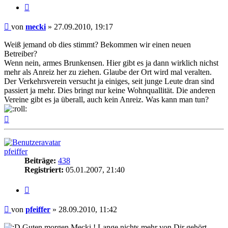
Zitieren
Beitrag
von
mecki
»
27.09.2010, 19:17
Weiß jemand ob dies stimmt? Bekommen wir einen neuen
Betreiber?
Wenn nein, armes Brunkensen. Hier gibt es ja dann wirklich nichst
mehr als Anreiz her zu ziehen. Glaube der Ort wird mal veralten.
Der Verkehrsverein versucht ja einiges, seit junge Leute dran sind
passiert ja mehr. Dies bringt nur keine Wohnquallität. Die anderen
Vereine gibt es ja überall, auch kein Anreiz. Was kann man tun?
Nach
oben
pfeiffer
Beiträge:
438
Registriert:
05.01.2007, 21:40
Zitieren
Beitrag
von
pfeiffer
»
28.09.2010, 11:42
Guten morgen Mecki ! Lange nichts mehr von Dir gehört .