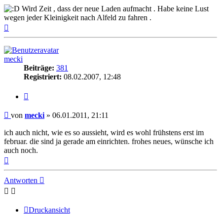
Wird Zeit , dass der neue Laden aufmacht . Habe keine Lust
wegen jeder Kleinigkeit nach Alfeld zu fahren .
Nach
oben
mecki
Beiträge:
381
Registriert:
08.02.2007, 12:48
Zitieren
Beitrag
von
mecki
»
06.01.2011, 21:11
ich auch nicht, wie es so aussieht, wird es wohl frühstens erst im
februar. die sind ja gerade am einrichten. frohes neues, wünsche ich
auch noch.
Nach
oben
Antworten
Druckansicht