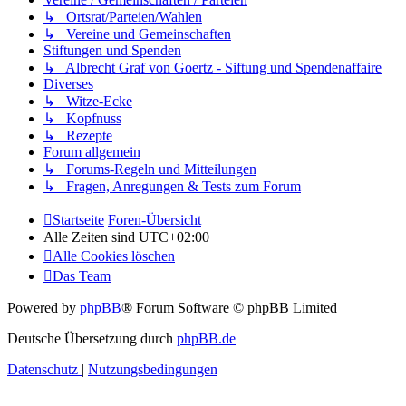
↳ Ortsrat/Parteien/Wahlen
↳ Vereine und Gemeinschaften
Stiftungen und Spenden
↳ Albrecht Graf von Goertz - Siftung und Spendenaffaire
Diverses
↳ Witze-Ecke
↳ Kopfnuss
↳ Rezepte
Forum allgemein
↳ Forums-Regeln und Mitteilungen
↳ Fragen, Anregungen & Tests zum Forum
Startseite
Foren-Übersicht
Alle Zeiten sind
UTC+02:00
Alle Cookies löschen
Das Team
Powered by
phpBB
® Forum Software © phpBB Limited
Deutsche Übersetzung durch
phpBB.de
Datenschutz
|
Nutzungsbedingungen