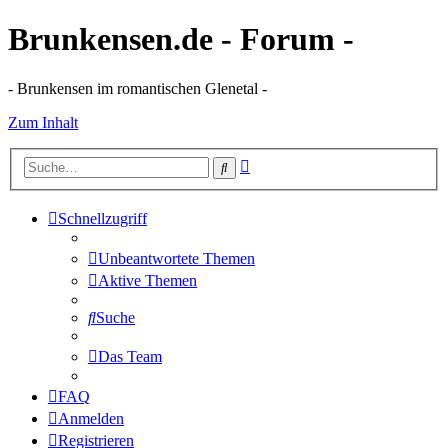
Brunkensen.de - Forum -
- Brunkensen im romantischen Glenetal -
Zum Inhalt
Erweiterte
Suche
Suche
Schnellzugriff
Unbeantwortete Themen
Aktive Themen
Suche
Das Team
FAQ
Anmelden
Registrieren