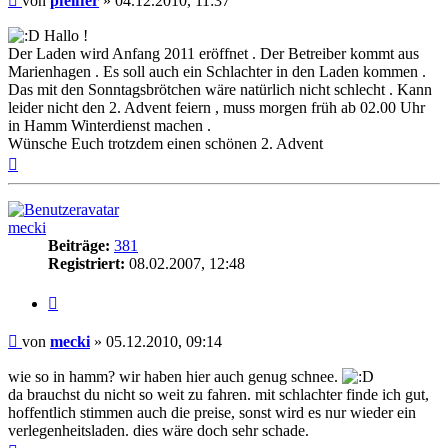
von
pfeiffer
»
04.12.2010, 11:37
Hallo !
Der Laden wird Anfang 2011 eröffnet . Der Betreiber kommt aus
Marienhagen . Es soll auch ein Schlachter in den Laden kommen .
Das mit den Sonntagsbrötchen wäre natürlich nicht schlecht . Kann
leider nicht den 2. Advent feiern , muss morgen früh ab 02.00 Uhr
in Hamm Winterdienst machen .
Wünsche Euch trotzdem einen schönen 2. Advent
Nach
oben
mecki
Beiträge:
381
Registriert:
08.02.2007, 12:48
Zitieren
Beitrag
von
mecki
»
05.12.2010, 09:14
wie so in hamm? wir haben hier auch genug schnee.
da brauchst du nicht so weit zu fahren. mit schlachter finde ich gut,
hoffentlich stimmen auch die preise, sonst wird es nur wieder ein
verlegenheitsladen. dies wäre doch sehr schade.
Nach