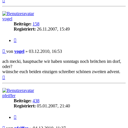
oben
vogel
Beiträge:
158
Registriert:
26.11.2007, 15:49
Zitieren
Beitrag
von
vogel
»
03.12.2010, 16:53
ach mecki, hauptsache wir haben sonntags noch brötchen im dorf,
oder?
wünsche euch beiden einzigen schreiber schönen zweiten advent.
Nach
oben
pfeiffer
Beiträge:
438
Registriert:
05.01.2007, 21:40
Zitieren
Beitrag