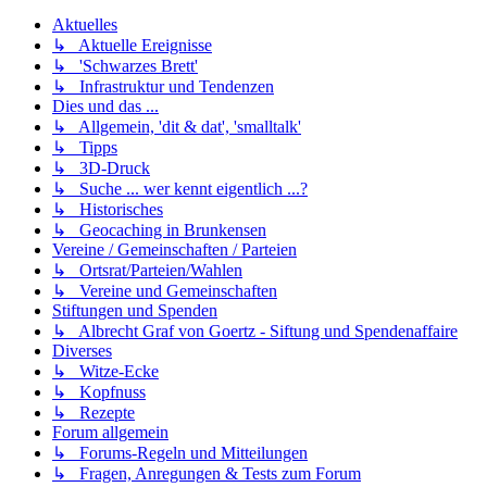
Aktuelles
↳ Aktuelle Ereignisse
↳ 'Schwarzes Brett'
↳ Infrastruktur und Tendenzen
Dies und das ...
↳ Allgemein, 'dit & dat', 'smalltalk'
↳ Tipps
↳ 3D-Druck
↳ Suche ... wer kennt eigentlich ...?
↳ Historisches
↳ Geocaching in Brunkensen
Vereine / Gemeinschaften / Parteien
↳ Ortsrat/Parteien/Wahlen
↳ Vereine und Gemeinschaften
Stiftungen und Spenden
↳ Albrecht Graf von Goertz - Siftung und Spendenaffaire
Diverses
↳ Witze-Ecke
↳ Kopfnuss
↳ Rezepte
Forum allgemein
↳ Forums-Regeln und Mitteilungen
↳ Fragen, Anregungen & Tests zum Forum