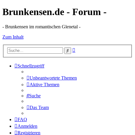
Brunkensen.de - Forum -
- Brunkensen im romantischen Glenetal -
Zum Inhalt
Erweiterte
Suche
Suche
Schnellzugriff
Unbeantwortete Themen
Aktive Themen
Suche
Das Team
FAQ
Anmelden
Registrieren