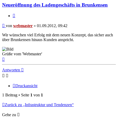
Neueröffnung des Ladengeschäfts in Brunkensen
Zitieren
Beitrag
von
webmaster
»
01.09.2012, 09:42
Wir wünschen viel Erfolg mit dem neuen Konzept, das sicher auch
über Brunkensen hinaus Kunden anspricht.
Grüße vom 'Webmaster'
Nach
oben
Antworten
Druckansicht
1 Beitrag • Seite
1
von
1
Zurück zu „Infrastruktur und Tendenzen“
Gehe zu