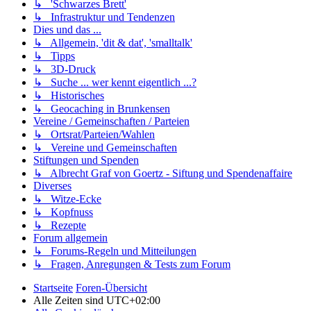
↳ 'Schwarzes Brett'
↳ Infrastruktur und Tendenzen
Dies und das ...
↳ Allgemein, 'dit & dat', 'smalltalk'
↳ Tipps
↳ 3D-Druck
↳ Suche ... wer kennt eigentlich ...?
↳ Historisches
↳ Geocaching in Brunkensen
Vereine / Gemeinschaften / Parteien
↳ Ortsrat/Parteien/Wahlen
↳ Vereine und Gemeinschaften
Stiftungen und Spenden
↳ Albrecht Graf von Goertz - Siftung und Spendenaffaire
Diverses
↳ Witze-Ecke
↳ Kopfnuss
↳ Rezepte
Forum allgemein
↳ Forums-Regeln und Mitteilungen
↳ Fragen, Anregungen & Tests zum Forum
Startseite
Foren-Übersicht
Alle Zeiten sind
UTC+02:00