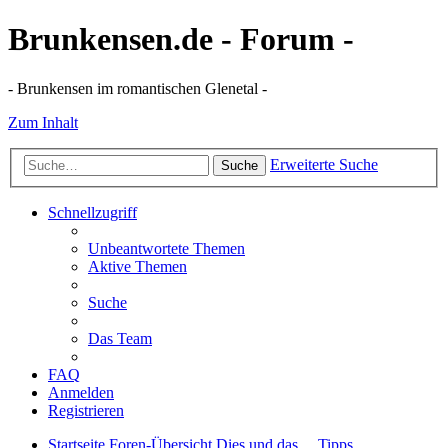
Brunkensen.de - Forum -
- Brunkensen im romantischen Glenetal -
Zum Inhalt
Erweiterte Suche
Suche
Schnellzugriff
Unbeantwortete Themen
Aktive Themen
Suche
Das Team
FAQ
Anmelden
Registrieren
Startseite
Foren-Übersicht
Dies und das ...
Tipps