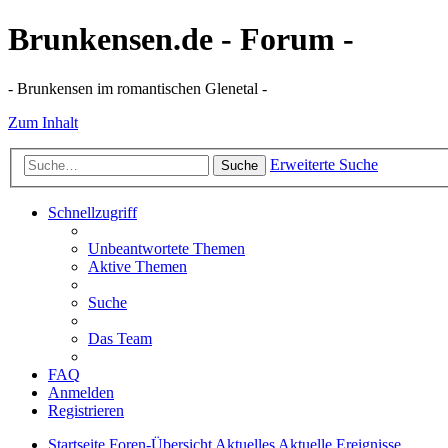
Brunkensen.de - Forum -
- Brunkensen im romantischen Glenetal -
Zum Inhalt
Erweiterte Suche
Suche
Schnellzugriff
Unbeantwortete Themen
Aktive Themen
Suche
Das Team
FAQ
Anmelden
Registrieren
Startseite
Foren-Übersicht
Aktuelles
Aktuelle Ereignisse