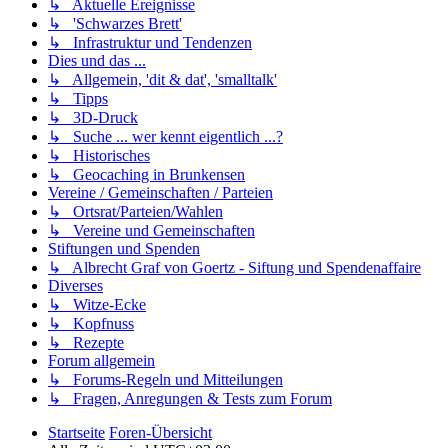
↳ Aktuelle Ereignisse
↳ 'Schwarzes Brett'
↳ Infrastruktur und Tendenzen
Dies und das ...
↳ Allgemein, 'dit & dat', 'smalltalk'
↳ Tipps
↳ 3D-Druck
↳ Suche ... wer kennt eigentlich ...?
↳ Historisches
↳ Geocaching in Brunkensen
Vereine / Gemeinschaften / Parteien
↳ Ortsrat/Parteien/Wahlen
↳ Vereine und Gemeinschaften
Stiftungen und Spenden
↳ Albrecht Graf von Goertz - Siftung und Spendenaffaire
Diverses
↳ Witze-Ecke
↳ Kopfnuss
↳ Rezepte
Forum allgemein
↳ Forums-Regeln und Mitteilungen
↳ Fragen, Anregungen & Tests zum Forum
Startseite
Foren-Übersicht