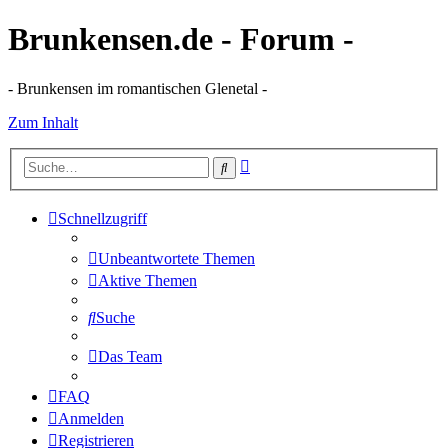
Brunkensen.de - Forum -
- Brunkensen im romantischen Glenetal -
Zum Inhalt
Erweiterte
Suche
Suche
Schnellzugriff
Unbeantwortete Themen
Aktive Themen
Suche
Das Team
FAQ
Anmelden
Registrieren