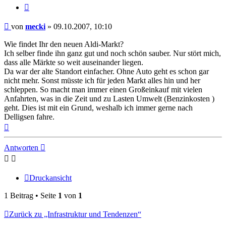
Zitieren
Beitrag
von
mecki
»
09.10.2007, 10:10
Wie findet Ihr den neuen Aldi-Markt?
Ich selber finde ihn ganz gut und noch schön sauber. Nur stört mich,
dass alle Märkte so weit auseinander liegen.
Da war der alte Standort einfacher. Ohne Auto geht es schon gar
nicht mehr. Sonst müsste ich für jeden Markt alles hin und her
schleppen. So macht man immer einen Großeinkauf mit vielen
Anfahrten, was in die Zeit und zu Lasten Umwelt (Benzinkosten )
geht. Dies ist mit ein Grund, weshalb ich immer gerne nach
Delligsen fahre.
Nach
oben
Antworten
Druckansicht
1 Beitrag • Seite
1
von
1
Zurück zu „Infrastruktur und Tendenzen“