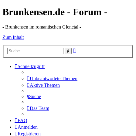
Brunkensen.de - Forum -
- Brunkensen im romantischen Glenetal -
Zum Inhalt
Erweiterte
Suche
Suche
Schnellzugriff
Unbeantwortete Themen
Aktive Themen
Suche
Das Team
FAQ
Anmelden
Registrieren