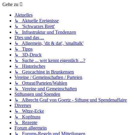
Gehe zu
Aktuelles
↳ Aktuelle Ereignisse
↳ 'Schwarzes Brett'
↳ Infrastruktur und Tendenzen
Dies und das ...
↳ Allgemein, 'dit & dat', 'smalltalk'
↳ Tipps
↳ 3D-Druck
↳ Suche ... wer kennt eigentlich ...?
↳ Historisches
↳ Geocaching in Brunkensen
Vereine / Gemeinschaften / Parteien
↳ Ortsrat/Parteien/Wahlen
↳ Vereine und Gemeinschaften
Stiftungen und Spenden
↳ Albrecht Graf von Goertz - Siftung und Spendenaffaire
Diverses
↳ Witze-Ecke
↳ Kopfnuss
↳ Rezepte
Forum allgemein
↳ Forums-Regeln und Mitteilungen