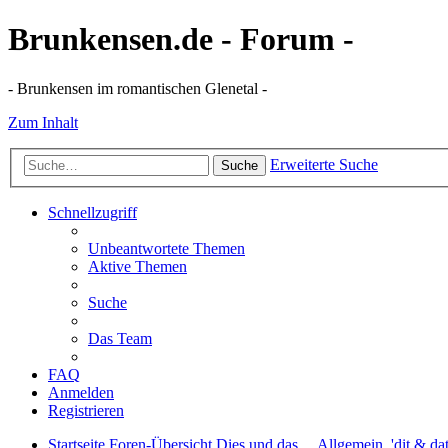
Brunkensen.de - Forum -
- Brunkensen im romantischen Glenetal -
Zum Inhalt
Erweiterte Suche
Suche
Schnellzugriff
Unbeantwortete Themen
Aktive Themen
Suche
Das Team
FAQ
Anmelden
Registrieren
Startseite
Foren-Übersicht
Dies und das ...
Allgemein, 'dit & dat'