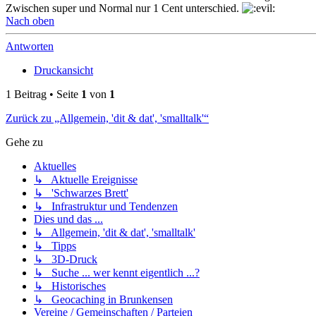
Zwischen super und Normal nur 1 Cent unterschied.
Nach oben
Antworten
Druckansicht
1 Beitrag • Seite
1
von
1
Zurück zu „Allgemein, 'dit & dat', 'smalltalk'“
Gehe zu
Aktuelles
↳ Aktuelle Ereignisse
↳ 'Schwarzes Brett'
↳ Infrastruktur und Tendenzen
Dies und das ...
↳ Allgemein, 'dit & dat', 'smalltalk'
↳ Tipps
↳ 3D-Druck
↳ Suche ... wer kennt eigentlich ...?
↳ Historisches
↳ Geocaching in Brunkensen
Vereine / Gemeinschaften / Parteien